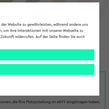
eKVV
ät der Website zu gewährleisten, während andere uns
h, um Ihre Interaktionen mit unserer Webseite zu
Zukunft widerrufen. Auf der Seite finden Sie auch
Meine Uni
EN
ANMELDEN
nsprechpersonen über den
Fragen
-Link bei jeder
onen, die Ihre Platzzuteilung im eKVV eingetragen haben,