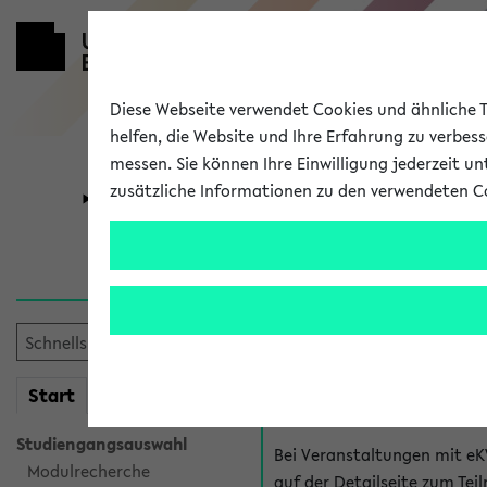
Diese Webseite verwendet Cookies und ähnliche Te
helfen, die Website und Ihre Erfahrung zu verbes
messen. Sie können Ihre Einwilligung jederzeit u
zusätzliche Informationen zu den verwendeten C
Universität
Forschung
Hilfe & Kont
Fragen zu einzel
Bei inhaltlichen und organ
mein
Start
eKVV
Veranstaltung. Der BIS Suppo
Studiengangsauswahl
Bei Veranstaltungen mit eK
Modulrecherche
auf der Detailseite zum T