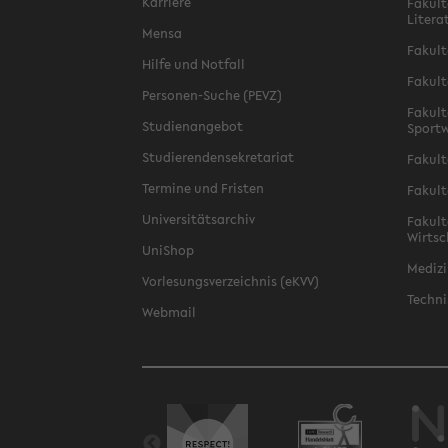
Karriere
Fakult
Litera
Mensa
Fakult
Hilfe und Notfall
Fakult
Personen-Suche (PEVZ)
Fakult
Studienangebot
Sportw
Studierendensekretariat
Fakult
Termine und Fristen
Fakult
Universitätsarchiv
Fakult
Wirtsc
UniShop
Medizi
Vorlesungsverzeichnis (eKVV)
Techni
Webmail