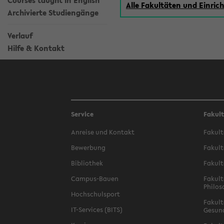
Courses taught in English
Alle Fakultäten und Einri
Archivierte Studiengänge
Verlauf
Hilfe & Kontakt
Service
Fakul
Anreise und Kontakt
Fakult
Bewerbung
Fakult
Bibliothek
Fakult
Campus-Bauen
Fakult
Philos
Hochschulsport
Fakult
IT-Services (BITS)
Gesun