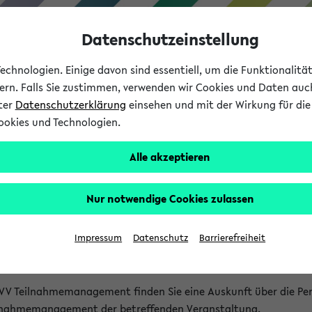
Datenschutzeinstellung
chnologien. Einige davon sind essentiell, um die Funktionalit
sern. Falls Sie zustimmen, verwenden wir Cookies und Daten auc
nter
Datenschutzerklärung
einsehen und mit der Wirkung für die 
ookies und Technologien.
Studium
Lehre
International
Alle akzeptieren
akt
Nur notwendige Cookies zulassen
nen Veranstaltungen
Impressum
Datenschutz
Barrierefreiheit
isatorischen Fragen zu einzelnen Veranstaltungen finden Sie A
rt kann hier meist keine direkte Hilfe leisten.
VV Teilnahmemanagement finden Sie eine Auskunft über die Pers
eilnahmemanagement der betreffenden Veranstaltung.