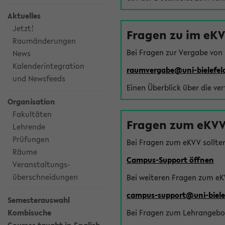
Aktuelles
Jetzt!
Fragen zu im eK
Raumänderungen
Bei Fragen zur Vergabe von
News
Kalenderintegration
raumvergabe@uni-bielefel
und Newsfeeds
Einen Überblick über die ve
Organisation
Fakultäten
Fragen zum eKVV
Lehrende
Prüfungen
Bei Fragen zum eKVV sollte
Räume
Campus-Support öffnen
Veranstaltungs-
überschneidungen
Bei weiteren Fragen zum eK
campus-support@uni-biele
Semesterauswahl
Kombisuche
Bei Fragen zum Lehrangebot 