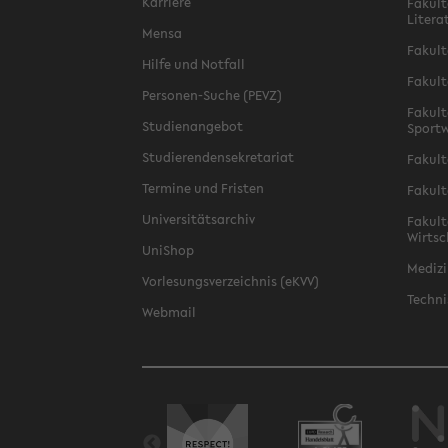
Karriere
Fakult
Litera
Mensa
Fakult
Hilfe und Notfall
Fakult
Personen-Suche (PEVZ)
Fakult
Studienangebot
Sportw
Studierendensekretariat
Fakult
Termine und Fristen
Fakult
Universitätsarchiv
Fakult
Wirtsc
UniShop
Medizi
Vorlesungsverzeichnis (eKVV)
Techni
Webmail