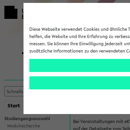
Diese Webseite verwendet Cookies und ähnliche Te
helfen, die Website und Ihre Erfahrung zu verbes
messen. Sie können Ihre Einwilligung jederzeit u
zusätzliche Informationen zu den verwendeten C
Universität
Forschung
Hilfe & Kont
Fragen zu einzel
Bei inhaltlichen und organ
mein
Start
eKVV
Veranstaltung. Der BIS Suppo
Studiengangsauswahl
Bei Veranstaltungen mit eK
Modulrecherche
auf der Detailseite zum T