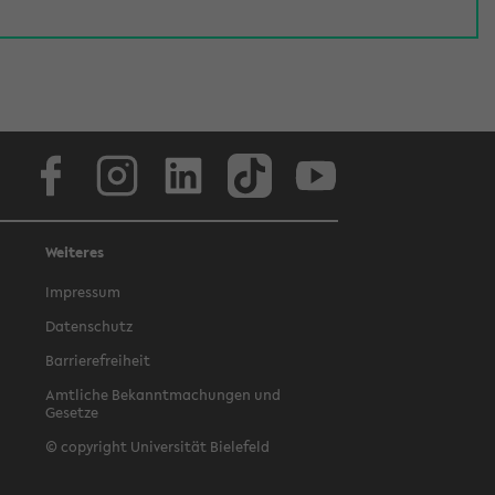
Facebook
Instagram
LinkedIn
TikTok
Youtube
Weiteres
Impressum
Datenschutz
Barrierefreiheit
Amtliche Bekanntmachungen und
Gesetze
© copyright Universität Bielefeld