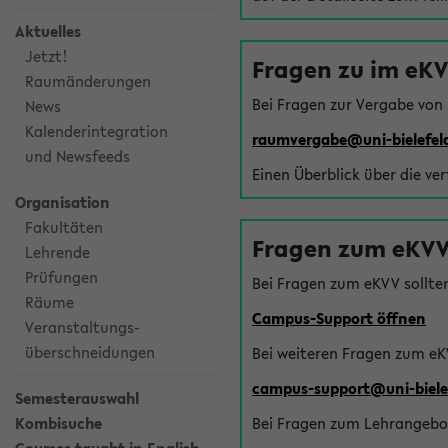
Aktuelles
Jetzt!
Fragen zu im eK
Raumänderungen
Bei Fragen zur Vergabe von
News
Kalenderintegration
raumvergabe@uni-bielefel
und Newsfeeds
Einen Überblick über die ve
Organisation
Fakultäten
Fragen zum eKVV
Lehrende
Prüfungen
Bei Fragen zum eKVV sollte
Räume
Campus-Support öffnen
Veranstaltungs-
überschneidungen
Bei weiteren Fragen zum eK
campus-support@uni-biele
Semesterauswahl
Kombisuche
Bei Fragen zum Lehrangebot 