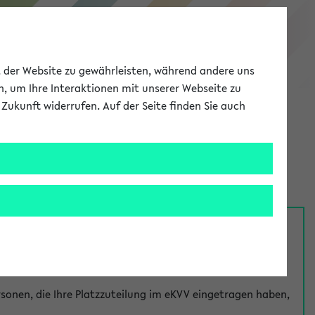
eKVV
ät der Website zu gewährleisten, während andere uns
h, um Ihre Interaktionen mit unserer Webseite zu
Zukunft widerrufen. Auf der Seite finden Sie auch
Meine Uni
EN
ANMELDEN
nsprechpersonen über den
Fragen
-Link bei jeder
onen, die Ihre Platzzuteilung im eKVV eingetragen haben,