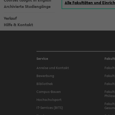
Courses taught in English
Alle Fakultäten und Einri
Archivierte Studiengänge
Verlauf
Hilfe & Kontakt
Service
Fakul
Anreise und Kontakt
Fakult
Bewerbung
Fakult
Bibliothek
Fakult
Campus-Bauen
Fakult
Philos
Hochschulsport
Fakult
IT-Services (BITS)
Gesun