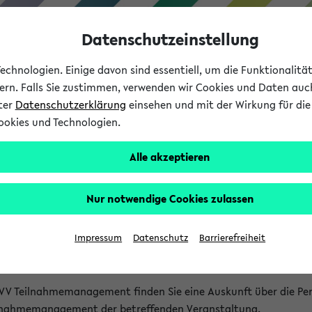
Datenschutzeinstellung
chnologien. Einige davon sind essentiell, um die Funktionalit
sern. Falls Sie zustimmen, verwenden wir Cookies und Daten auc
nter
Datenschutzerklärung
einsehen und mit der Wirkung für die 
ookies und Technologien.
Studium
Lehre
International
Alle akzeptieren
akt
Nur notwendige Cookies zulassen
nen Veranstaltungen
Impressum
Datenschutz
Barrierefreiheit
isatorischen Fragen zu einzelnen Veranstaltungen finden Sie A
rt kann hier meist keine direkte Hilfe leisten.
VV Teilnahmemanagement finden Sie eine Auskunft über die Pers
eilnahmemanagement der betreffenden Veranstaltung.