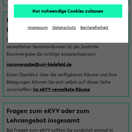
Nur notwendige Cookies zulassen
Fragen zu im eKVV verwalteten
Räumen
Impressum
Datenschutz
Barrierefreiheit
Bei Fragen zur Vergabe von Hörsälen und vom eKVV
verwalteten Seminarräumen ist die Zentrale
Raumvergabe die richtige Ansprechperson:
raumvergabe@uni-bielefeld.de
Einen Überblick über die verfügbaren Räume und ihre
Belegungen können Sie sich selbst auf dieser Seite
verschaffen:
Im eKVV verwaltete Räume
Fragen zum eKVV oder zum
Lehrangebot insgesamt
Bei Fragen zum eKVV sollten Sie zunächst einmal in