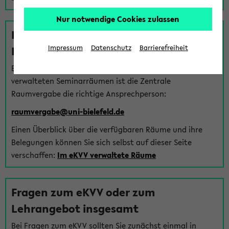
Nur notwendige Cookies zulassen
Fragen zu im eKVV verwalteten
Räumen
Impressum
Datenschutz
Barrierefreiheit
Bei Fragen zur Vergabe von Hörsälen und vom eKVV
verwalteten Seminarräumen ist die Zentrale
Raumvergabe die richtige Ansprechperson:
raumvergabe@uni-bielefeld.de
Einen Überblick über die verfügbaren Räume und ihre
Belegungen können Sie sich selbst auf dieser Seite
verschaffen:
Im eKVV verwaltete Räume
Fragen zum eKVV oder zum
Lehrangebot insgesamt
Bei Fragen zum eKVV sollten Sie zunächst einmal in