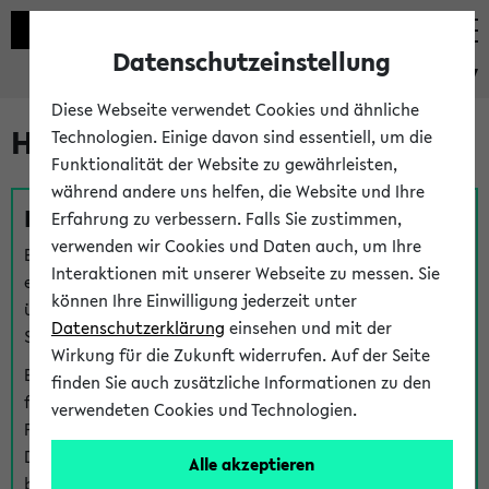
Datenschutzeinstellung
eKVV
Diese Webseite verwendet Cookies und ähnliche
Hilfe & Kontakt
Technologien. Einige davon sind essentiell, um die
Funktionalität der Website zu gewährleisten,
während andere uns helfen, die Website und Ihre
Fragen zu einzelnen Veranstaltungen
Erfahrung zu verbessern. Falls Sie zustimmen,
verwenden wir Cookies und Daten auch, um Ihre
Bei inhaltlichen und organisatorischen Fragen zu
Interaktionen mit unserer Webseite zu messen. Sie
einzelnen Veranstaltungen finden Sie Ansprechpersonen
können Ihre Einwilligung jederzeit unter
über den
Fragen
-Link bei jeder Veranstaltung. Der BIS
Datenschutzerklärung
einsehen und mit der
Support kann hier meist keine direkte Hilfe leisten.
Wirkung für die Zukunft widerrufen. Auf der Seite
Bei Veranstaltungen mit eKVV Teilnahmemanagement
finden Sie auch zusätzliche Informationen zu den
finden Sie eine Auskunft über die Personen, die Ihre
verwendeten Cookies und Technologien.
Platzzuteilung im eKVV eingetragen haben, auf der
Detailseite zum Teilnahmemanagement der
Alle akzeptieren
betreffenden Veranstaltung.