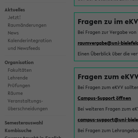
Aktuelles
Jetzt!
Fragen zu im eK
Raumänderungen
Bei Fragen zur Vergabe von
News
Kalenderintegration
raumvergabe@uni-bielefel
und Newsfeeds
Einen Überblick über die ve
Organisation
Fakultäten
Fragen zum eKVV
Lehrende
Prüfungen
Bei Fragen zum eKVV sollte
Räume
Campus-Support öffnen
Veranstaltungs-
überschneidungen
Bei weiteren Fragen zum eK
campus-support@uni-biele
Semesterauswahl
Kombisuche
Bei Fragen zum Lehrangebot 