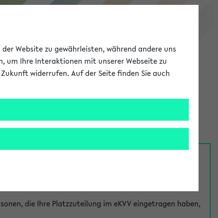
eKVV
ät der Website zu gewährleisten, während andere uns
h, um Ihre Interaktionen mit unserer Webseite zu
Zukunft widerrufen. Auf der Seite finden Sie auch
Meine Uni
EN
ANMELDEN
nsprechpersonen über den
Fragen
-Link bei jeder
onen, die Ihre Platzzuteilung im eKVV eingetragen haben,