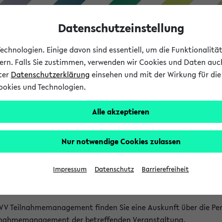
Datenschutzeinstellung
chnologien. Einige davon sind essentiell, um die Funktionalit
sern. Falls Sie zustimmen, verwenden wir Cookies und Daten auc
nter
Datenschutzerklärung
einsehen und mit der Wirkung für die 
ookies und Technologien.
Studium
Lehre
International
Alle akzeptieren
akt
Nur notwendige Cookies zulassen
nen Veranstaltungen
Impressum
Datenschutz
Barrierefreiheit
isatorischen Fragen zu einzelnen Veranstaltungen finden Sie A
rt kann hier meist keine direkte Hilfe leisten.
VV Teilnahmemanagement finden Sie eine Auskunft über die Pers
eilnahmemanagement der betreffenden Veranstaltung.