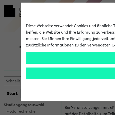
Diese Webseite verwendet Cookies und ähnliche Te
helfen, die Website und Ihre Erfahrung zu verbes
messen. Sie können Ihre Einwilligung jederzeit u
zusätzliche Informationen zu den verwendeten C
Universität
Forschung
Hilfe & Kont
Fragen zu einzel
Bei inhaltlichen und organ
mein
Start
eKVV
Veranstaltung. Der BIS Suppo
Studiengangsauswahl
Bei Veranstaltungen mit eK
Modulrecherche
auf der Detailseite zum T