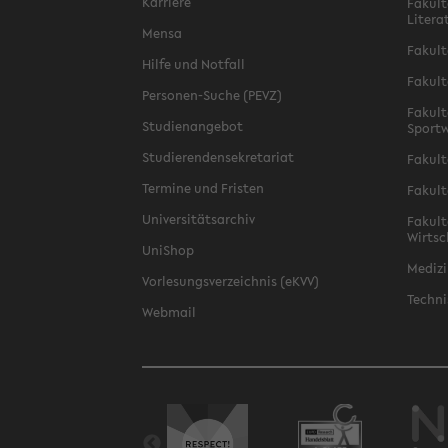
Karriere
Fakult
Litera
Mensa
Fakult
Hilfe und Notfall
Fakult
Personen-Suche (PEVZ)
Fakult
Studienangebot
Sportw
Studierendensekretariat
Fakult
Termine und Fristen
Fakult
Universitätsarchiv
Fakult
Wirtsc
UniShop
Medizi
Vorlesungsverzeichnis (eKVV)
Techni
Webmail