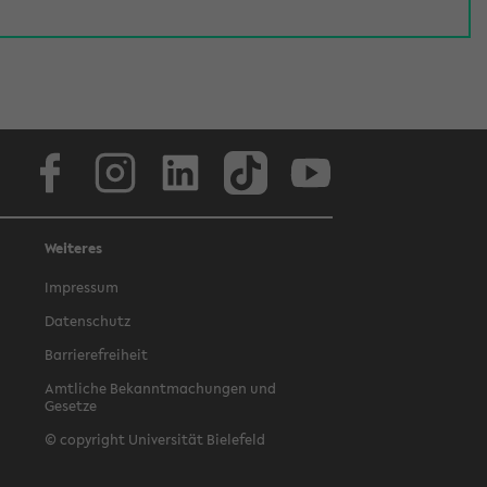
Facebook
Instagram
LinkedIn
TikTok
Youtube
Weiteres
Impressum
Datenschutz
Barrierefreiheit
Amtliche Bekanntmachungen und
Gesetze
© copyright Universität Bielefeld