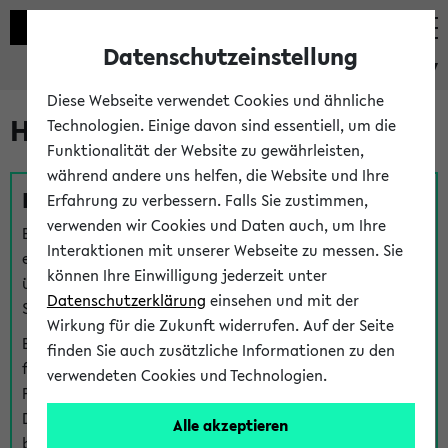
Datenschutzeinstellung
eKVV
Diese Webseite verwendet Cookies und ähnliche
Hilfe & Kontakt
Technologien. Einige davon sind essentiell, um die
Funktionalität der Website zu gewährleisten,
während andere uns helfen, die Website und Ihre
Fragen zu einzelnen Veranstaltungen
Erfahrung zu verbessern. Falls Sie zustimmen,
verwenden wir Cookies und Daten auch, um Ihre
Bei inhaltlichen und organisatorischen Fragen zu
Interaktionen mit unserer Webseite zu messen. Sie
einzelnen Veranstaltungen finden Sie Ansprechpersonen
können Ihre Einwilligung jederzeit unter
über den
Fragen
-Link bei jeder Veranstaltung. Der BIS
Datenschutzerklärung
einsehen und mit der
Support kann hier meist keine direkte Hilfe leisten.
Wirkung für die Zukunft widerrufen. Auf der Seite
Bei Veranstaltungen mit eKVV Teilnahmemanagement
finden Sie auch zusätzliche Informationen zu den
finden Sie eine Auskunft über die Personen, die Ihre
verwendeten Cookies und Technologien.
Platzzuteilung im eKVV eingetragen haben, auf der
Detailseite zum Teilnahmemanagement der
Alle akzeptieren
betreffenden Veranstaltung.