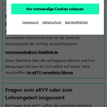
Nur notwendige Cookies zulassen
Fragen zu im eKVV verwalteten
Räumen
Impressum
Datenschutz
Barrierefreiheit
Bei Fragen zur Vergabe von Hörsälen und vom eKVV
verwalteten Seminarräumen ist die Zentrale
Raumvergabe die richtige Ansprechperson:
raumvergabe@uni-bielefeld.de
Einen Überblick über die verfügbaren Räume und ihre
Belegungen können Sie sich selbst auf dieser Seite
verschaffen:
Im eKVV verwaltete Räume
Fragen zum eKVV oder zum
Lehrangebot insgesamt
Bei Fragen zum eKVV sollten Sie zunächst einmal in