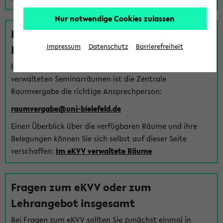
Nur notwendige Cookies zulassen
Fragen zu im eKVV verwalteten
Räumen
Impressum
Datenschutz
Barrierefreiheit
Bei Fragen zur Vergabe von Hörsälen und vom eKVV
verwalteten Seminarräumen ist die Zentrale
Raumvergabe die richtige Ansprechperson:
raumvergabe@uni-bielefeld.de
Einen Überblick über die verfügbaren Räume und ihre
Belegungen können Sie sich selbst auf dieser Seite
verschaffen:
Im eKVV verwaltete Räume
Fragen zum eKVV oder zum
Lehrangebot insgesamt
Bei Fragen zum eKVV sollten Sie zunächst einmal in