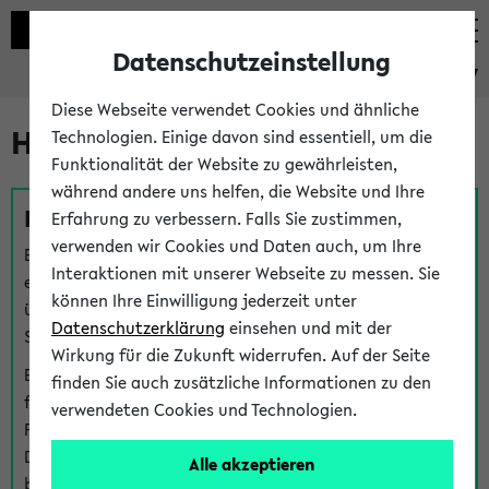
Datenschutzeinstellung
eKVV
Diese Webseite verwendet Cookies und ähnliche
Hilfe & Kontakt
Technologien. Einige davon sind essentiell, um die
Funktionalität der Website zu gewährleisten,
während andere uns helfen, die Website und Ihre
Fragen zu einzelnen Veranstaltungen
Erfahrung zu verbessern. Falls Sie zustimmen,
verwenden wir Cookies und Daten auch, um Ihre
Bei inhaltlichen und organisatorischen Fragen zu
Interaktionen mit unserer Webseite zu messen. Sie
einzelnen Veranstaltungen finden Sie Ansprechpersonen
können Ihre Einwilligung jederzeit unter
über den
Fragen
-Link bei jeder Veranstaltung. Der BIS
Datenschutzerklärung
einsehen und mit der
Support kann hier meist keine direkte Hilfe leisten.
Wirkung für die Zukunft widerrufen. Auf der Seite
Bei Veranstaltungen mit eKVV Teilnahmemanagement
finden Sie auch zusätzliche Informationen zu den
finden Sie eine Auskunft über die Personen, die Ihre
verwendeten Cookies und Technologien.
Platzzuteilung im eKVV eingetragen haben, auf der
Detailseite zum Teilnahmemanagement der
Alle akzeptieren
betreffenden Veranstaltung.