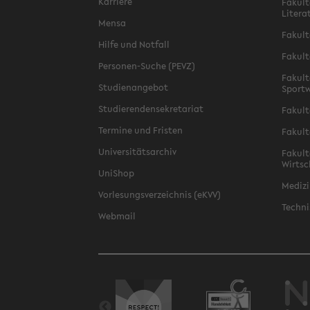
Karriere
Fakult
Litera
Mensa
Fakult
Hilfe und Notfall
Fakult
Personen-Suche (PEVZ)
Fakult
Studienangebot
Sportw
Studierendensekretariat
Fakult
Termine und Fristen
Fakult
Universitätsarchiv
Fakult
Wirtsc
UniShop
Medizi
Vorlesungsverzeichnis (eKVV)
Techni
Webmail