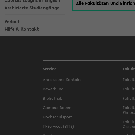
Courses taught in English
Alle Fakultäten und Einri
Archivierte Studiengänge
Verlauf
Hilfe & Kontakt
Service
Fakul
Anreise und Kontakt
Fakult
Bewerbung
Fakult
Bibliothek
Fakult
Campus-Bauen
Fakult
Philos
Hochschulsport
Fakult
IT-Services (BITS)
Gesun