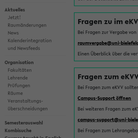
Aktuelles
Jetzt!
Fragen zu im eK
Raumänderungen
Bei Fragen zur Vergabe von
News
Kalenderintegration
raumvergabe@uni-bielefel
und Newsfeeds
Einen Überblick über die ve
Organisation
Fakultäten
Fragen zum eKVV
Lehrende
Prüfungen
Bei Fragen zum eKVV sollte
Räume
Campus-Support öffnen
Veranstaltungs-
überschneidungen
Bei weiteren Fragen zum eK
campus-support@uni-biele
Semesterauswahl
Kombisuche
Bei Fragen zum Lehrangebot 