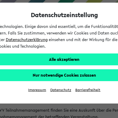
Datenschutzeinstellung
chnologien. Einige davon sind essentiell, um die Funktionalit
sern. Falls Sie zustimmen, verwenden wir Cookies und Daten auc
nter
Datenschutzerklärung
einsehen und mit der Wirkung für die 
ookies und Technologien.
Studium
Lehre
International
Alle akzeptieren
akt
Nur notwendige Cookies zulassen
nen Veranstaltungen
Impressum
Datenschutz
Barrierefreiheit
isatorischen Fragen zu einzelnen Veranstaltungen finden Sie A
rt kann hier meist keine direkte Hilfe leisten.
VV Teilnahmemanagement finden Sie eine Auskunft über die Pers
eilnahmemanagement der betreffenden Veranstaltung.