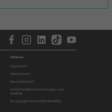
Facebook
Instagram
LinkedIn
TikTok
Youtube
Weiteres
Impressum
Datenschutz
Barrierefreiheit
Amtliche Bekanntmachungen und
Gesetze
© copyright Universität Bielefeld