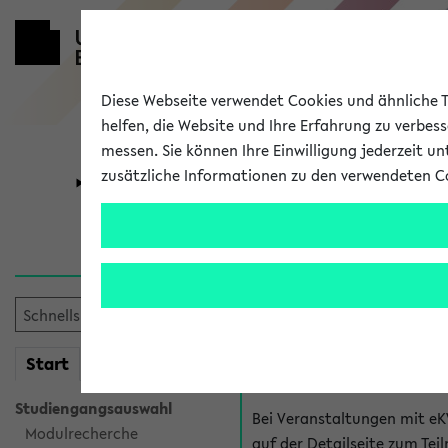
Diese Webseite verwendet Cookies und ähnliche Te
helfen, die Website und Ihre Erfahrung zu verbes
messen. Sie können Ihre Einwilligung jederzeit u
zusätzliche Informationen zu den verwendeten C
Universität
Forschung
Hilfe & Kont
Fragen zu einzel
Bei inhaltlichen und organ
mein
Start
eKVV
Veranstaltung. Der BIS Suppo
Studiengangsauswahl
Bei Veranstaltungen mit eK
Modulrecherche
auf der Detailseite zum T