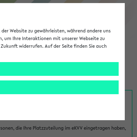
eKVV
ät der Website zu gewährleisten, während andere uns
h, um Ihre Interaktionen mit unserer Webseite zu
Zukunft widerrufen. Auf der Seite finden Sie auch
Meine Uni
EN
ANMELDEN
nsprechpersonen über den
Fragen
-Link bei jeder
onen, die Ihre Platzzuteilung im eKVV eingetragen haben,