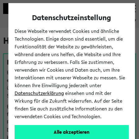
Datenschutzeinstellung
eKVV
Diese Webseite verwendet Cookies und ähnliche
Hilfe & Kontakt
Technologien. Einige davon sind essentiell, um die
Funktionalität der Website zu gewährleisten,
während andere uns helfen, die Website und Ihre
Fragen zu einzelnen Veranstaltungen
Erfahrung zu verbessern. Falls Sie zustimmen,
verwenden wir Cookies und Daten auch, um Ihre
Bei inhaltlichen und organisatorischen Fragen zu
Interaktionen mit unserer Webseite zu messen. Sie
einzelnen Veranstaltungen finden Sie Ansprechpersonen
können Ihre Einwilligung jederzeit unter
über den
Fragen
-Link bei jeder Veranstaltung. Der BIS
Datenschutzerklärung
einsehen und mit der
Support kann hier meist keine direkte Hilfe leisten.
Wirkung für die Zukunft widerrufen. Auf der Seite
Bei Veranstaltungen mit eKVV Teilnahmemanagement
finden Sie auch zusätzliche Informationen zu den
finden Sie eine Auskunft über die Personen, die Ihre
verwendeten Cookies und Technologien.
Platzzuteilung im eKVV eingetragen haben, auf der
Detailseite zum Teilnahmemanagement der
Alle akzeptieren
betreffenden Veranstaltung.