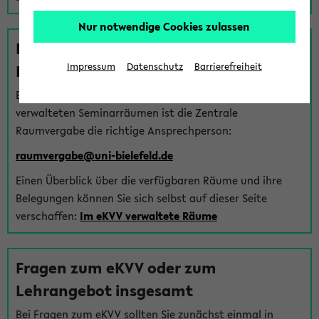
Nur notwendige Cookies zulassen
Fragen zu im eKVV verwalteten
Räumen
Impressum
Datenschutz
Barrierefreiheit
Bei Fragen zur Vergabe von Hörsälen und vom eKVV
verwalteten Seminarräumen ist die Zentrale
Raumvergabe die richtige Ansprechperson:
raumvergabe@uni-bielefeld.de
Einen Überblick über die verfügbaren Räume und ihre
Belegungen können Sie sich selbst auf dieser Seite
verschaffen:
Im eKVV verwaltete Räume
Fragen zum eKVV oder zum
Lehrangebot insgesamt
Bei Fragen zum eKVV sollten Sie zunächst einmal in