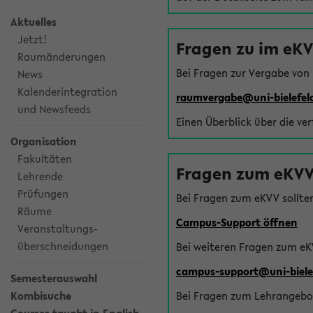
Aktuelles
Jetzt!
Fragen zu im eK
Raumänderungen
Bei Fragen zur Vergabe von
News
Kalenderintegration
raumvergabe@uni-bielefel
und Newsfeeds
Einen Überblick über die ve
Organisation
Fakultäten
Fragen zum eKVV
Lehrende
Prüfungen
Bei Fragen zum eKVV sollte
Räume
Campus-Support öffnen
Veranstaltungs-
überschneidungen
Bei weiteren Fragen zum eK
campus-support@uni-biele
Semesterauswahl
Kombisuche
Bei Fragen zum Lehrangebot 