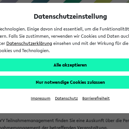
Datenschutzeinstellung
chnologien. Einige davon sind essentiell, um die Funktionalit
sern. Falls Sie zustimmen, verwenden wir Cookies und Daten auc
nter
Datenschutzerklärung
einsehen und mit der Wirkung für die 
ookies und Technologien.
Studium
Lehre
International
Alle akzeptieren
akt
Nur notwendige Cookies zulassen
nen Veranstaltungen
Impressum
Datenschutz
Barrierefreiheit
isatorischen Fragen zu einzelnen Veranstaltungen finden Sie A
rt kann hier meist keine direkte Hilfe leisten.
VV Teilnahmemanagement finden Sie eine Auskunft über die Pers
eilnahmemanagement der betreffenden Veranstaltung.