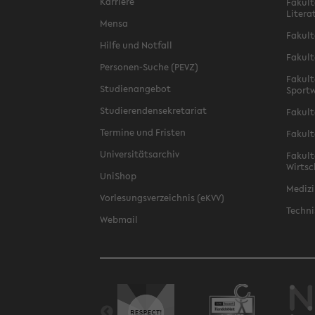
Karriere
Fakult
Litera
Mensa
Fakult
Hilfe und Notfall
Fakult
Personen-Suche (PEVZ)
Fakult
Studienangebot
Sportw
Studierendensekretariat
Fakult
Termine und Fristen
Fakult
Universitätsarchiv
Fakult
Wirtsc
UniShop
Medizi
Vorlesungsverzeichnis (eKVV)
Techni
Webmail