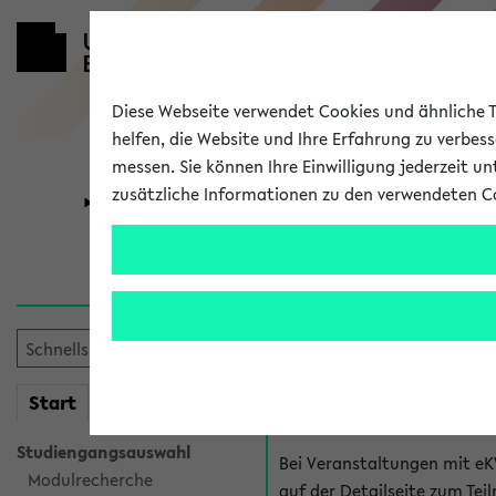
Diese Webseite verwendet Cookies und ähnliche Te
helfen, die Website und Ihre Erfahrung zu verbes
messen. Sie können Ihre Einwilligung jederzeit u
zusätzliche Informationen zu den verwendeten C
Universität
Forschung
Hilfe & Kont
Fragen zu einzel
Bei inhaltlichen und organ
mein
Start
eKVV
Veranstaltung. Der BIS Suppo
Studiengangsauswahl
Bei Veranstaltungen mit eK
Modulrecherche
auf der Detailseite zum T