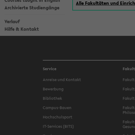
Courses taught in English
Alle Fakultäten und Einri
Archivierte Studiengänge
Verlauf
Hilfe & Kontakt
Service
Fakul
Anreise und Kontakt
Fakult
Bewerbung
Fakult
Bibliothek
Fakult
Campus-Bauen
Fakult
Philos
Hochschulsport
Fakult
IT-Services (BITS)
Gesun