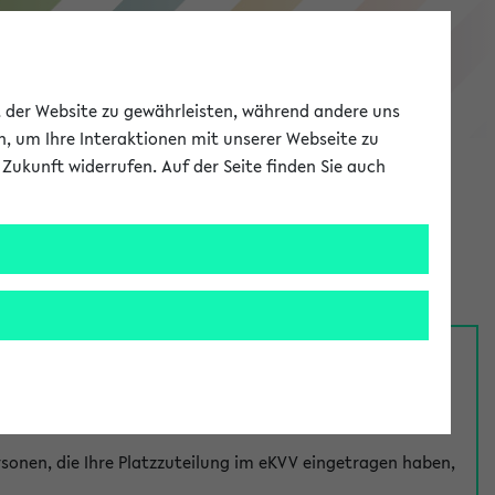
eKVV
ät der Website zu gewährleisten, während andere uns
h, um Ihre Interaktionen mit unserer Webseite zu
Zukunft widerrufen. Auf der Seite finden Sie auch
Meine Uni
EN
ANMELDEN
nsprechpersonen über den
Fragen
-Link bei jeder
onen, die Ihre Platzzuteilung im eKVV eingetragen haben,