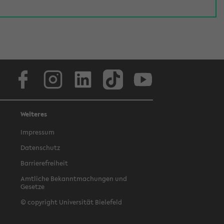
Facebook
Instagram
LinkedIn
TikTok
Youtube
Weiteres
Impressum
Datenschutz
Barrierefreiheit
Amtliche Bekanntmachungen und
Gesetze
© copyright Universität Bielefeld