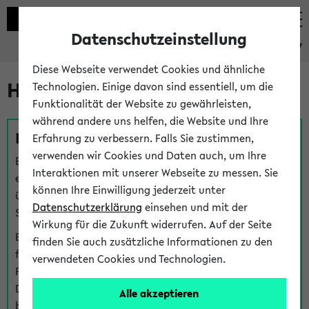
Datenschutzeinstellung
eKVV
Diese Webseite verwendet Cookies und ähnliche
Hilfe & Kontakt
Technologien. Einige davon sind essentiell, um die
Funktionalität der Website zu gewährleisten,
während andere uns helfen, die Website und Ihre
Fragen zu einzelnen Veranstaltungen
Erfahrung zu verbessern. Falls Sie zustimmen,
verwenden wir Cookies und Daten auch, um Ihre
Bei inhaltlichen und organisatorischen Fragen zu
Interaktionen mit unserer Webseite zu messen. Sie
einzelnen Veranstaltungen finden Sie Ansprechpersonen
können Ihre Einwilligung jederzeit unter
über den
Fragen
-Link bei jeder Veranstaltung. Der BIS
Datenschutzerklärung
einsehen und mit der
Support kann hier meist keine direkte Hilfe leisten.
Wirkung für die Zukunft widerrufen. Auf der Seite
Bei Veranstaltungen mit eKVV Teilnahmemanagement
finden Sie auch zusätzliche Informationen zu den
finden Sie eine Auskunft über die Personen, die Ihre
verwendeten Cookies und Technologien.
Platzzuteilung im eKVV eingetragen haben, auf der
Detailseite zum Teilnahmemanagement der
Alle akzeptieren
betreffenden Veranstaltung.