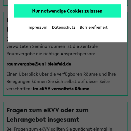
Nur notwendige Cookies zulassen
Fragen zu im eKVV verwalteten
Räumen
Impressum
Datenschutz
Barrierefreiheit
Bei Fragen zur Vergabe von Hörsälen und vom eKVV
verwalteten Seminarräumen ist die Zentrale
Raumvergabe die richtige Ansprechperson:
raumvergabe@uni-bielefeld.de
Einen Überblick über die verfügbaren Räume und ihre
Belegungen können Sie sich selbst auf dieser Seite
verschaffen:
Im eKVV verwaltete Räume
Fragen zum eKVV oder zum
Lehrangebot insgesamt
Bei Fragen zum eKVV sollten Sie zunächst einmal in