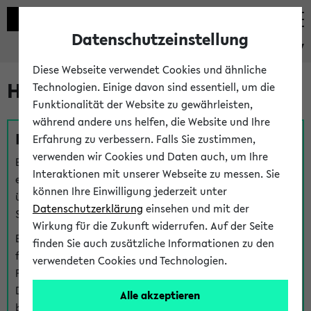
Datenschutzeinstellung
eKVV
Diese Webseite verwendet Cookies und ähnliche
Hilfe & Kontakt
Technologien. Einige davon sind essentiell, um die
Funktionalität der Website zu gewährleisten,
während andere uns helfen, die Website und Ihre
Fragen zu einzelnen Veranstaltungen
Erfahrung zu verbessern. Falls Sie zustimmen,
verwenden wir Cookies und Daten auch, um Ihre
Bei inhaltlichen und organisatorischen Fragen zu
Interaktionen mit unserer Webseite zu messen. Sie
einzelnen Veranstaltungen finden Sie Ansprechpersonen
können Ihre Einwilligung jederzeit unter
über den
Fragen
-Link bei jeder Veranstaltung. Der BIS
Datenschutzerklärung
einsehen und mit der
Support kann hier meist keine direkte Hilfe leisten.
Wirkung für die Zukunft widerrufen. Auf der Seite
Bei Veranstaltungen mit eKVV Teilnahmemanagement
finden Sie auch zusätzliche Informationen zu den
finden Sie eine Auskunft über die Personen, die Ihre
verwendeten Cookies und Technologien.
Platzzuteilung im eKVV eingetragen haben, auf der
Detailseite zum Teilnahmemanagement der
Alle akzeptieren
betreffenden Veranstaltung.