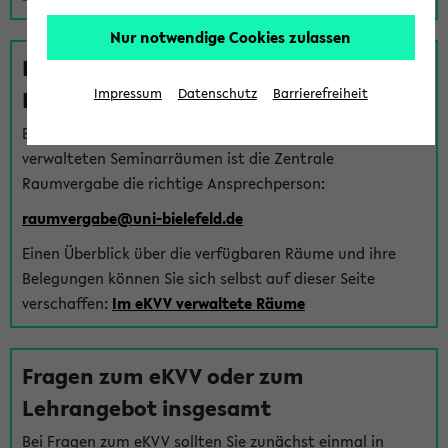
Nur notwendige Cookies zulassen
Fragen zu im eKVV verwalteten
Räumen
Impressum
Datenschutz
Barrierefreiheit
Bei Fragen zur Vergabe von Hörsälen und vom eKVV
verwalteten Seminarräumen ist die Zentrale
Raumvergabe die richtige Ansprechperson:
raumvergabe@uni-bielefeld.de
Einen Überblick über die verfügbaren Räume und ihre
Belegungen können Sie sich selbst auf dieser Seite
verschaffen:
Im eKVV verwaltete Räume
Fragen zum eKVV oder zum
Lehrangebot insgesamt
Bei Fragen zum eKVV sollten Sie zunächst einmal in