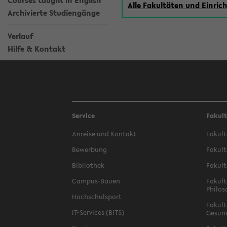
Courses taught in English
Alle Fakultäten und Einri
Archivierte Studiengänge
Verlauf
Hilfe & Kontakt
Service
Fakul
Anreise und Kontakt
Fakult
Bewerbung
Fakult
Bibliothek
Fakult
Campus-Bauen
Fakult
Philos
Hochschulsport
Fakult
IT-Services (BITS)
Gesun