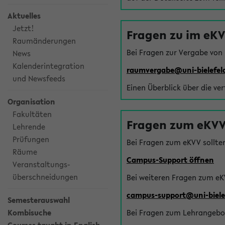
Aktuelles
Jetzt!
Fragen zu im eK
Raumänderungen
Bei Fragen zur Vergabe von
News
Kalenderintegration
raumvergabe@uni-bielefel
und Newsfeeds
Einen Überblick über die ve
Organisation
Fakultäten
Fragen zum eKVV
Lehrende
Prüfungen
Bei Fragen zum eKVV sollte
Räume
Campus-Support öffnen
Veranstaltungs-
überschneidungen
Bei weiteren Fragen zum eK
campus-support@uni-biele
Semesterauswahl
Kombisuche
Bei Fragen zum Lehrangebot 