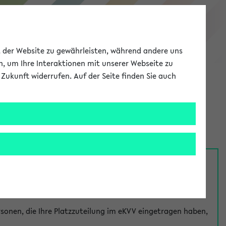
eKVV
ät der Website zu gewährleisten, während andere uns
h, um Ihre Interaktionen mit unserer Webseite zu
Zukunft widerrufen. Auf der Seite finden Sie auch
Meine Uni
EN
ANMELDEN
nsprechpersonen über den
Fragen
-Link bei jeder
onen, die Ihre Platzzuteilung im eKVV eingetragen haben,