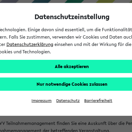
Datenschutzeinstellung
chnologien. Einige davon sind essentiell, um die Funktionalit
sern. Falls Sie zustimmen, verwenden wir Cookies und Daten auc
nter
Datenschutzerklärung
einsehen und mit der Wirkung für die 
ookies und Technologien.
Studium
Lehre
International
Alle akzeptieren
akt
Nur notwendige Cookies zulassen
nen Veranstaltungen
Impressum
Datenschutz
Barrierefreiheit
isatorischen Fragen zu einzelnen Veranstaltungen finden Sie A
rt kann hier meist keine direkte Hilfe leisten.
VV Teilnahmemanagement finden Sie eine Auskunft über die Pers
eilnahmemanagement der betreffenden Veranstaltung.