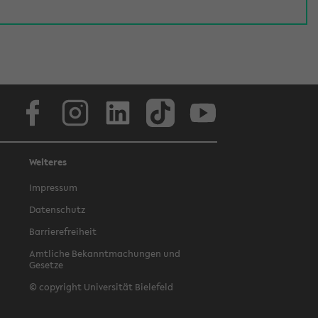
Facebook
Instagram
LinkedIn
TikTok
Youtube
Weiteres
Impressum
Datenschutz
Barrierefreiheit
Amtliche Bekanntmachungen und
Gesetze
© copyright Universität Bielefeld