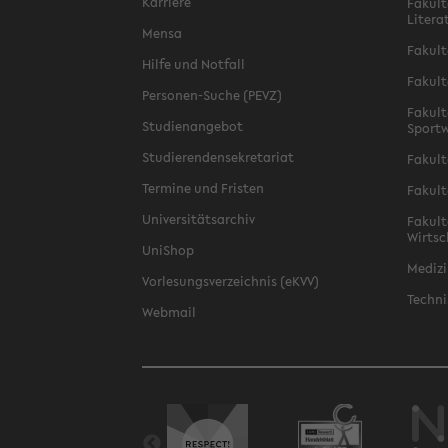
Karriere
Fakult
Litera
Mensa
Fakult
Hilfe und Notfall
Fakult
Personen-Suche (PEVZ)
Fakult
Studienangebot
Sportw
Studierendensekretariat
Fakult
Termine und Fristen
Fakult
Universitätsarchiv
Fakult
Wirtsc
UniShop
Medizi
Vorlesungsverzeichnis (eKVV)
Techni
Webmail