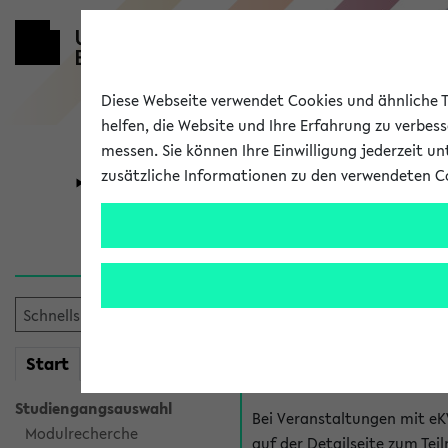
Diese Webseite verwendet Cookies und ähnliche Te
helfen, die Website und Ihre Erfahrung zu verbes
messen. Sie können Ihre Einwilligung jederzeit u
zusätzliche Informationen zu den verwendeten C
Universität
Forschung
Hilfe & Kont
Fragen zu einzel
Bei inhaltlichen und organ
mein
Start
eKVV
Veranstaltung. Der BIS Suppo
Studiengangsauswahl
Bei Veranstaltungen mit eK
Modulrecherche
auf der Detailseite zum T