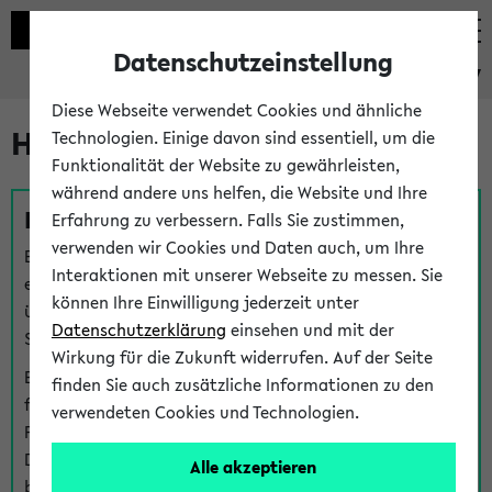
Datenschutzeinstellung
eKVV
Diese Webseite verwendet Cookies und ähnliche
Hilfe & Kontakt
Technologien. Einige davon sind essentiell, um die
Funktionalität der Website zu gewährleisten,
während andere uns helfen, die Website und Ihre
Fragen zu einzelnen Veranstaltungen
Erfahrung zu verbessern. Falls Sie zustimmen,
verwenden wir Cookies und Daten auch, um Ihre
Bei inhaltlichen und organisatorischen Fragen zu
Interaktionen mit unserer Webseite zu messen. Sie
einzelnen Veranstaltungen finden Sie Ansprechpersonen
können Ihre Einwilligung jederzeit unter
über den
Fragen
-Link bei jeder Veranstaltung. Der BIS
Datenschutzerklärung
einsehen und mit der
Support kann hier meist keine direkte Hilfe leisten.
Wirkung für die Zukunft widerrufen. Auf der Seite
Bei Veranstaltungen mit eKVV Teilnahmemanagement
finden Sie auch zusätzliche Informationen zu den
finden Sie eine Auskunft über die Personen, die Ihre
verwendeten Cookies und Technologien.
Platzzuteilung im eKVV eingetragen haben, auf der
Detailseite zum Teilnahmemanagement der
Alle akzeptieren
betreffenden Veranstaltung.