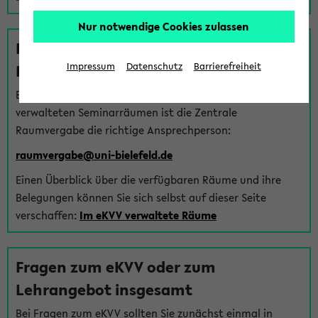
Nur notwendige Cookies zulassen
Fragen zu im eKVV verwalteten
Räumen
Impressum
Datenschutz
Barrierefreiheit
Bei Fragen zur Vergabe von Hörsälen und vom eKVV
verwalteten Seminarräumen ist die Zentrale
Raumvergabe die richtige Ansprechperson:
raumvergabe@uni-bielefeld.de
Einen Überblick über die verfügbaren Räume und ihre
Belegungen können Sie sich selbst auf dieser Seite
verschaffen:
Im eKVV verwaltete Räume
Fragen zum eKVV oder zum
Lehrangebot insgesamt
Bei Fragen zum eKVV sollten Sie zunächst einmal in