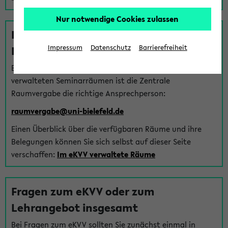
Nur notwendige Cookies zulassen
Fragen zu im eKVV verwalteten
Räumen
Impressum
Datenschutz
Barrierefreiheit
Bei Fragen zur Vergabe von Hörsälen und vom eKVV
verwalteten Seminarräumen ist die Zentrale
Raumvergabe die richtige Ansprechperson:
raumvergabe@uni-bielefeld.de
Einen Überblick über die verfügbaren Räume und ihre
Belegungen können Sie sich selbst auf dieser Seite
verschaffen:
Im eKVV verwaltete Räume
Fragen zum eKVV oder zum
Lehrangebot insgesamt
Bei Fragen zum eKVV sollten Sie zunächst einmal in