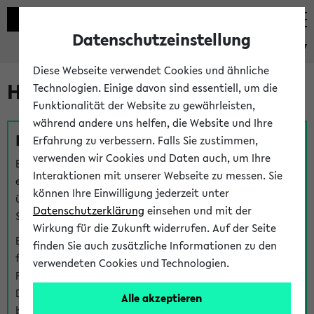
Datenschutzeinstellung
eKVV
Diese Webseite verwendet Cookies und ähnliche
Hilfe & Kontakt
Technologien. Einige davon sind essentiell, um die
Funktionalität der Website zu gewährleisten,
während andere uns helfen, die Website und Ihre
Fragen zu einzelnen Veranstaltungen
Erfahrung zu verbessern. Falls Sie zustimmen,
verwenden wir Cookies und Daten auch, um Ihre
Bei inhaltlichen und organisatorischen Fragen zu
Interaktionen mit unserer Webseite zu messen. Sie
einzelnen Veranstaltungen finden Sie Ansprechpersonen
können Ihre Einwilligung jederzeit unter
über den
Fragen
-Link bei jeder Veranstaltung. Der BIS
Datenschutzerklärung
einsehen und mit der
Support kann hier meist keine direkte Hilfe leisten.
Wirkung für die Zukunft widerrufen. Auf der Seite
Bei Veranstaltungen mit eKVV Teilnahmemanagement
finden Sie auch zusätzliche Informationen zu den
finden Sie eine Auskunft über die Personen, die Ihre
verwendeten Cookies und Technologien.
Platzzuteilung im eKVV eingetragen haben, auf der
Detailseite zum Teilnahmemanagement der
Alle akzeptieren
betreffenden Veranstaltung.