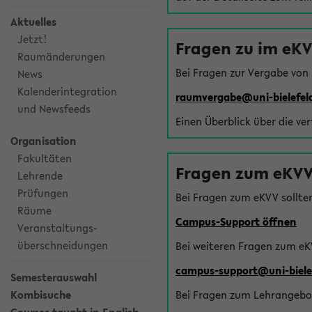
Aktuelles
Jetzt!
Fragen zu im eK
Raumänderungen
Bei Fragen zur Vergabe von
News
Kalenderintegration
raumvergabe@uni-bielefel
und Newsfeeds
Einen Überblick über die ve
Organisation
Fakultäten
Fragen zum eKVV
Lehrende
Prüfungen
Bei Fragen zum eKVV sollte
Räume
Campus-Support öffnen
Veranstaltungs-
überschneidungen
Bei weiteren Fragen zum eK
campus-support@uni-biele
Semesterauswahl
Kombisuche
Bei Fragen zum Lehrangebot 