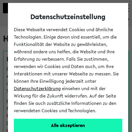
Datenschutzeinstellung
eKVV
Diese Webseite verwendet Cookies und ähnliche
Hilfe & Kontakt
Technologien. Einige davon sind essentiell, um die
Funktionalität der Website zu gewährleisten,
während andere uns helfen, die Website und Ihre
Fragen zu einzelnen Veranstaltungen
Erfahrung zu verbessern. Falls Sie zustimmen,
verwenden wir Cookies und Daten auch, um Ihre
Bei inhaltlichen und organisatorischen Fragen zu
Interaktionen mit unserer Webseite zu messen. Sie
einzelnen Veranstaltungen finden Sie Ansprechpersonen
können Ihre Einwilligung jederzeit unter
über den
Fragen
-Link bei jeder Veranstaltung. Der BIS
Datenschutzerklärung
einsehen und mit der
Support kann hier meist keine direkte Hilfe leisten.
Wirkung für die Zukunft widerrufen. Auf der Seite
Bei Veranstaltungen mit eKVV Teilnahmemanagement
finden Sie auch zusätzliche Informationen zu den
finden Sie eine Auskunft über die Personen, die Ihre
verwendeten Cookies und Technologien.
Platzzuteilung im eKVV eingetragen haben, auf der
Detailseite zum Teilnahmemanagement der
Alle akzeptieren
betreffenden Veranstaltung.