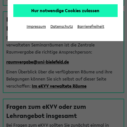
Nur notwendige Cookies zulassen
Fragen zu im eKVV verwalteten
Räumen
Impressum
Datenschutz
Barrierefreiheit
Bei Fragen zur Vergabe von Hörsälen und vom eKVV
verwalteten Seminarräumen ist die Zentrale
Raumvergabe die richtige Ansprechperson:
raumvergabe@uni-bielefeld.de
Einen Überblick über die verfügbaren Räume und ihre
Belegungen können Sie sich selbst auf dieser Seite
verschaffen:
Im eKVV verwaltete Räume
Fragen zum eKVV oder zum
Lehrangebot insgesamt
Bei Fragen zum eKVV sollten Sie zunächst einmal in