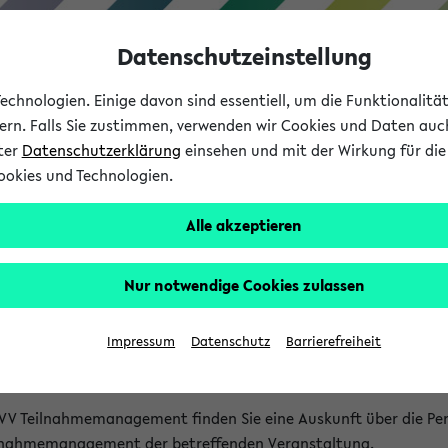
Datenschutzeinstellung
chnologien. Einige davon sind essentiell, um die Funktionalit
sern. Falls Sie zustimmen, verwenden wir Cookies und Daten auc
nter
Datenschutzerklärung
einsehen und mit der Wirkung für die 
ookies und Technologien.
Studium
Lehre
International
Alle akzeptieren
akt
Nur notwendige Cookies zulassen
nen Veranstaltungen
Impressum
Datenschutz
Barrierefreiheit
isatorischen Fragen zu einzelnen Veranstaltungen finden Sie A
rt kann hier meist keine direkte Hilfe leisten.
VV Teilnahmemanagement finden Sie eine Auskunft über die Pers
eilnahmemanagement der betreffenden Veranstaltung.