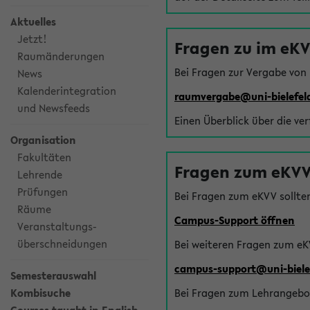
Aktuelles
Jetzt!
Fragen zu im eK
Raumänderungen
Bei Fragen zur Vergabe von
News
Kalenderintegration
raumvergabe@uni-bielefel
und Newsfeeds
Einen Überblick über die ve
Organisation
Fakultäten
Fragen zum eKVV
Lehrende
Prüfungen
Bei Fragen zum eKVV sollte
Räume
Campus-Support öffnen
Veranstaltungs-
überschneidungen
Bei weiteren Fragen zum eK
campus-support@uni-biele
Semesterauswahl
Kombisuche
Bei Fragen zum Lehrangebot 