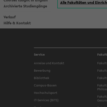
Courses taught in English
Alle Fakultäten und Einri
Archivierte Studiengänge
Verlauf
Hilfe & Kontakt
Service
Fakul
Anreise und Kontakt
Fakult
Bewerbung
Fakult
Bibliothek
Fakult
Campus-Bauen
Fakult
Philos
Hochschulsport
Fakult
IT-Services (BITS)
Gesun