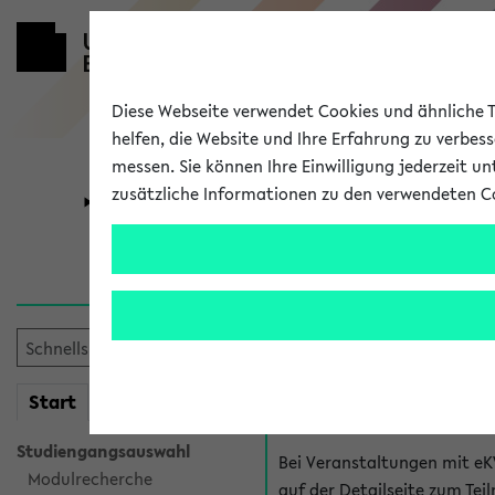
Diese Webseite verwendet Cookies und ähnliche Te
helfen, die Website und Ihre Erfahrung zu verbes
messen. Sie können Ihre Einwilligung jederzeit u
zusätzliche Informationen zu den verwendeten C
Universität
Forschung
Hilfe & Kont
Fragen zu einzel
Bei inhaltlichen und organ
mein
Start
eKVV
Veranstaltung. Der BIS Suppo
Studiengangsauswahl
Bei Veranstaltungen mit eK
Modulrecherche
auf der Detailseite zum T