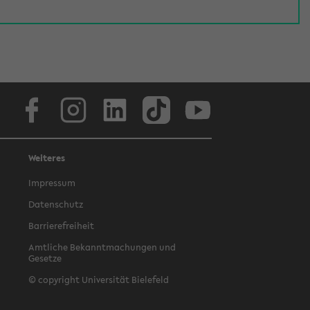
Facebook
Instagram
LinkedIn
TikTok
Youtube
Weiteres
Impressum
Datenschutz
Barrierefreiheit
Amtliche Bekanntmachungen und
Gesetze
© copyright Universität Bielefeld