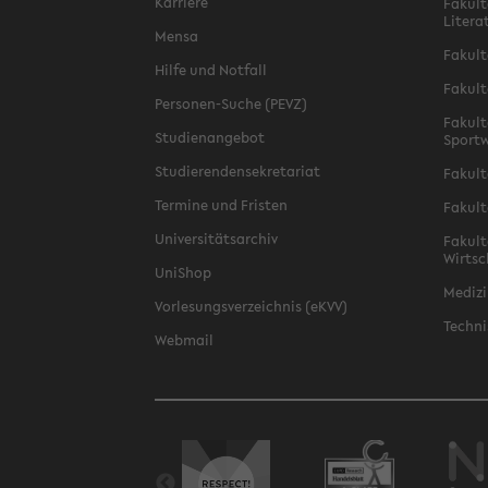
Karriere
Fakult
Litera
Mensa
Fakult
Hilfe und Notfall
Fakult
Personen-Suche (PEVZ)
Fakult
Studienangebot
Sportw
Studierendensekretariat
Fakult
Termine und Fristen
Fakult
Universitätsarchiv
Fakult
Wirtsc
UniShop
Medizi
Vorlesungsverzeichnis (eKVV)
Techni
Webmail