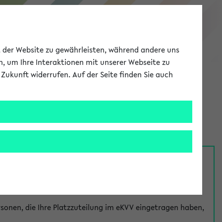
eKVV
ät der Website zu gewährleisten, während andere uns
h, um Ihre Interaktionen mit unserer Webseite zu
Zukunft widerrufen. Auf der Seite finden Sie auch
Meine Uni
EN
ANMELDEN
nsprechpersonen über den
Fragen
-Link bei jeder
onen, die Ihre Platzzuteilung im eKVV eingetragen haben,