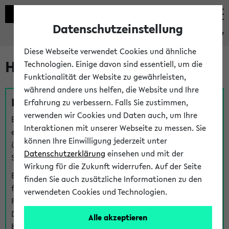
Datenschutzeinstellung
eKVV
Diese Webseite verwendet Cookies und ähnliche
Hilfe & Kontakt
Technologien. Einige davon sind essentiell, um die
Funktionalität der Website zu gewährleisten,
während andere uns helfen, die Website und Ihre
Fragen zu einzelnen Veranstaltungen
Erfahrung zu verbessern. Falls Sie zustimmen,
verwenden wir Cookies und Daten auch, um Ihre
Bei inhaltlichen und organisatorischen Fragen zu
Interaktionen mit unserer Webseite zu messen. Sie
einzelnen Veranstaltungen finden Sie Ansprechpersonen
können Ihre Einwilligung jederzeit unter
über den
Fragen
-Link bei jeder Veranstaltung. Der BIS
Datenschutzerklärung
einsehen und mit der
Support kann hier meist keine direkte Hilfe leisten.
Wirkung für die Zukunft widerrufen. Auf der Seite
Bei Veranstaltungen mit eKVV Teilnahmemanagement
finden Sie auch zusätzliche Informationen zu den
finden Sie eine Auskunft über die Personen, die Ihre
verwendeten Cookies und Technologien.
Platzzuteilung im eKVV eingetragen haben, auf der
Detailseite zum Teilnahmemanagement der
Alle akzeptieren
betreffenden Veranstaltung.