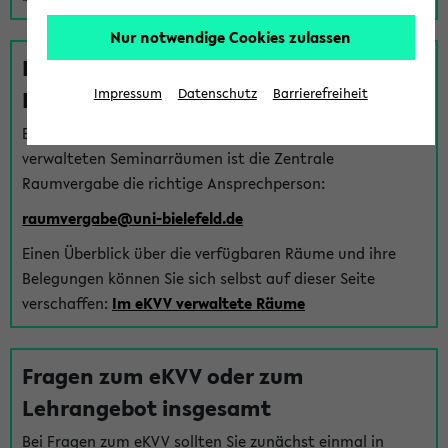
Nur notwendige Cookies zulassen
Fragen zu im eKVV verwalteten
Räumen
Impressum
Datenschutz
Barrierefreiheit
Bei Fragen zur Vergabe von Hörsälen und vom eKVV
verwalteten Seminarräumen ist die Zentrale
Raumvergabe die richtige Ansprechperson:
raumvergabe@uni-bielefeld.de
Einen Überblick über die verfügbaren Räume und ihre
Belegungen können Sie sich selbst auf dieser Seite
verschaffen:
Im eKVV verwaltete Räume
Fragen zum eKVV oder zum
Lehrangebot insgesamt
Bei Fragen zum eKVV sollten Sie zunächst einmal in