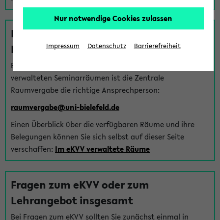
Nur notwendige Cookies zulassen
Fragen zu im eKVV verwalteten
Räumen
Impressum
Datenschutz
Barrierefreiheit
Bei Fragen zur Vergabe von Hörsälen und vom eKVV
verwalteten Seminarräumen ist die Zentrale
Raumvergabe die richtige Ansprechperson:
raumvergabe@uni-bielefeld.de
Einen Überblick über die verfügbaren Räume und ihre
Belegungen können Sie sich selbst auf dieser Seite
verschaffen:
Im eKVV verwaltete Räume
Fragen zum eKVV oder zum
Lehrangebot insgesamt
Bei Fragen zum eKVV sollten Sie zunächst einmal in