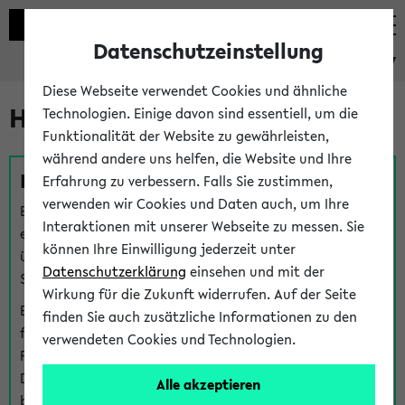
Datenschutzeinstellung
eKVV
Diese Webseite verwendet Cookies und ähnliche
Hilfe & Kontakt
Technologien. Einige davon sind essentiell, um die
Funktionalität der Website zu gewährleisten,
während andere uns helfen, die Website und Ihre
Fragen zu einzelnen Veranstaltungen
Erfahrung zu verbessern. Falls Sie zustimmen,
verwenden wir Cookies und Daten auch, um Ihre
Bei inhaltlichen und organisatorischen Fragen zu
Interaktionen mit unserer Webseite zu messen. Sie
einzelnen Veranstaltungen finden Sie Ansprechpersonen
können Ihre Einwilligung jederzeit unter
über den
Fragen
-Link bei jeder Veranstaltung. Der BIS
Datenschutzerklärung
einsehen und mit der
Support kann hier meist keine direkte Hilfe leisten.
Wirkung für die Zukunft widerrufen. Auf der Seite
Bei Veranstaltungen mit eKVV Teilnahmemanagement
finden Sie auch zusätzliche Informationen zu den
finden Sie eine Auskunft über die Personen, die Ihre
verwendeten Cookies und Technologien.
Platzzuteilung im eKVV eingetragen haben, auf der
Detailseite zum Teilnahmemanagement der
Alle akzeptieren
betreffenden Veranstaltung.