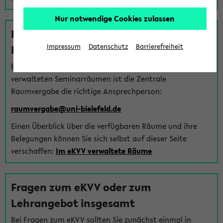
Nur notwendige Cookies zulassen
Fragen zu im eKVV verwalteten
Räumen
Impressum
Datenschutz
Barrierefreiheit
Bei Fragen zur Vergabe von Hörsälen und vom eKVV
verwalteten Seminarräumen ist die Zentrale
Raumvergabe die richtige Ansprechperson:
raumvergabe@uni-bielefeld.de
Einen Überblick über die verfügbaren Räume und ihre
Belegungen können Sie sich selbst auf dieser Seite
verschaffen:
Im eKVV verwaltete Räume
Fragen zum eKVV oder zum
Lehrangebot insgesamt
Bei Fragen zum eKVV sollten Sie zunächst einmal in