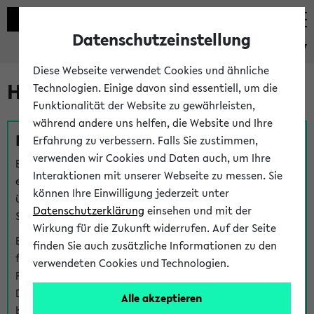
Datenschutzeinstellung
eKVV
Diese Webseite verwendet Cookies und ähnliche
Hilfe & Kontakt
Technologien. Einige davon sind essentiell, um die
Funktionalität der Website zu gewährleisten,
während andere uns helfen, die Website und Ihre
Fragen zu einzelnen Veranstaltungen
Erfahrung zu verbessern. Falls Sie zustimmen,
verwenden wir Cookies und Daten auch, um Ihre
Bei inhaltlichen und organisatorischen Fragen zu
Interaktionen mit unserer Webseite zu messen. Sie
einzelnen Veranstaltungen finden Sie Ansprechpersonen
können Ihre Einwilligung jederzeit unter
über den
Fragen
-Link bei jeder Veranstaltung. Der BIS
Datenschutzerklärung
einsehen und mit der
Support kann hier meist keine direkte Hilfe leisten.
Wirkung für die Zukunft widerrufen. Auf der Seite
Bei Veranstaltungen mit eKVV Teilnahmemanagement
finden Sie auch zusätzliche Informationen zu den
finden Sie eine Auskunft über die Personen, die Ihre
verwendeten Cookies und Technologien.
Platzzuteilung im eKVV eingetragen haben, auf der
Detailseite zum Teilnahmemanagement der
Alle akzeptieren
betreffenden Veranstaltung.