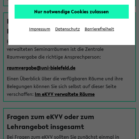
Nur notwendige Cookies zulassen
Fragen zu im eKVV verwalteten
Räumen
Impressum
Datenschutz
Barrierefreiheit
Bei Fragen zur Vergabe von Hörsälen und vom eKVV
verwalteten Seminarräumen ist die Zentrale
Raumvergabe die richtige Ansprechperson:
raumvergabe@uni-bielefeld.de
Einen Überblick über die verfügbaren Räume und ihre
Belegungen können Sie sich selbst auf dieser Seite
verschaffen:
Im eKVV verwaltete Räume
Fragen zum eKVV oder zum
Lehrangebot insgesamt
Bei Fragen zum eKVV sollten Sie zunächst einmal in