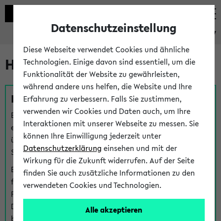
Datenschutzeinstellung
eKVV
Diese Webseite verwendet Cookies und ähnliche
Hilfe & Kontakt
Technologien. Einige davon sind essentiell, um die
Funktionalität der Website zu gewährleisten,
während andere uns helfen, die Website und Ihre
Fragen zu einzelnen Veranstaltungen
Erfahrung zu verbessern. Falls Sie zustimmen,
verwenden wir Cookies und Daten auch, um Ihre
Bei inhaltlichen und organisatorischen Fragen zu
Interaktionen mit unserer Webseite zu messen. Sie
einzelnen Veranstaltungen finden Sie Ansprechpersonen
können Ihre Einwilligung jederzeit unter
über den
Fragen
-Link bei jeder Veranstaltung. Der BIS
Datenschutzerklärung
einsehen und mit der
Support kann hier meist keine direkte Hilfe leisten.
Wirkung für die Zukunft widerrufen. Auf der Seite
Bei Veranstaltungen mit eKVV Teilnahmemanagement
finden Sie auch zusätzliche Informationen zu den
finden Sie eine Auskunft über die Personen, die Ihre
verwendeten Cookies und Technologien.
Platzzuteilung im eKVV eingetragen haben, auf der
Detailseite zum Teilnahmemanagement der
Alle akzeptieren
betreffenden Veranstaltung.