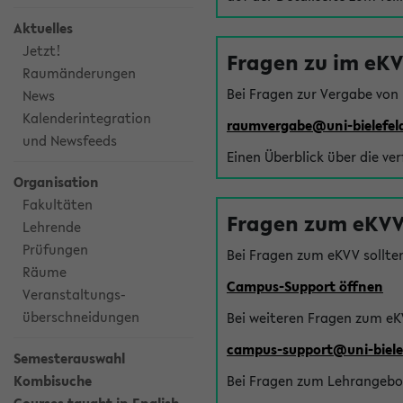
Aktuelles
Jetzt!
Fragen zu im eK
Raumänderungen
Bei Fragen zur Vergabe von
News
Kalenderintegration
raumvergabe@uni-bielefel
und Newsfeeds
Einen Überblick über die ve
Organisation
Fakultäten
Fragen zum eKVV
Lehrende
Prüfungen
Bei Fragen zum eKVV sollte
Räume
Campus-Support öffnen
Veranstaltungs-
überschneidungen
Bei weiteren Fragen zum eK
campus-support@uni-biele
Semesterauswahl
Kombisuche
Bei Fragen zum Lehrangebot 