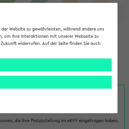
eKVV
ät der Website zu gewährleisten, während andere uns
h, um Ihre Interaktionen mit unserer Webseite zu
Zukunft widerrufen. Auf der Seite finden Sie auch
Meine Uni
EN
ANMELDEN
nsprechpersonen über den
Fragen
-Link bei jeder
onen, die Ihre Platzzuteilung im eKVV eingetragen haben,