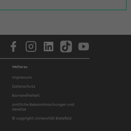
Facebook
Instagram
LinkedIn
TikTok
Youtube
Weiteres
Impressum
Datenschutz
Barrierefreiheit
Amtliche Bekanntmachungen und
Gesetze
© copyright Universität Bielefeld