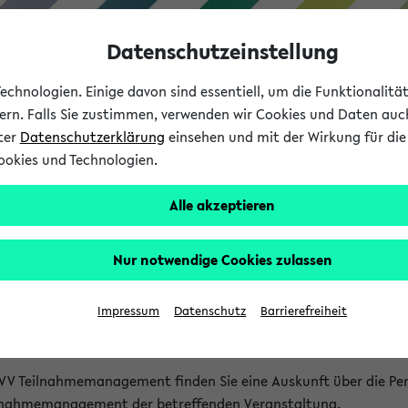
Datenschutzeinstellung
chnologien. Einige davon sind essentiell, um die Funktionalit
sern. Falls Sie zustimmen, verwenden wir Cookies und Daten auc
nter
Datenschutzerklärung
einsehen und mit der Wirkung für die 
ookies und Technologien.
Studium
Lehre
International
Alle akzeptieren
akt
Nur notwendige Cookies zulassen
nen Veranstaltungen
Impressum
Datenschutz
Barrierefreiheit
isatorischen Fragen zu einzelnen Veranstaltungen finden Sie A
rt kann hier meist keine direkte Hilfe leisten.
VV Teilnahmemanagement finden Sie eine Auskunft über die Pers
eilnahmemanagement der betreffenden Veranstaltung.