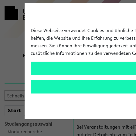
Diese Webseite verwendet Cookies und ähnliche Te
helfen, die Website und Ihre Erfahrung zu verbes
messen. Sie können Ihre Einwilligung jederzeit u
zusätzliche Informationen zu den verwendeten C
Universität
Forschung
Hilfe & Kont
Fragen zu einzel
Bei inhaltlichen und organ
mein
Start
eKVV
Veranstaltung. Der BIS Suppo
Studiengangsauswahl
Bei Veranstaltungen mit eK
Modulrecherche
auf der Detailseite zum T