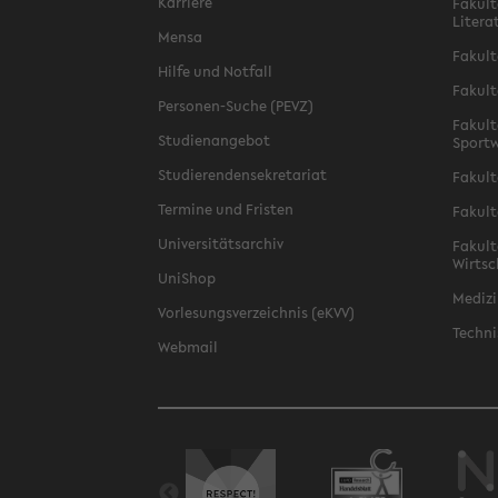
Karriere
Fakult
Litera
Mensa
Fakult
Hilfe und Notfall
Fakult
Personen-Suche (PEVZ)
Fakult
Studienangebot
Sportw
Studierendensekretariat
Fakult
Termine und Fristen
Fakult
Universitätsarchiv
Fakult
Wirtsc
UniShop
Medizi
Vorlesungsverzeichnis (eKVV)
Techni
Webmail