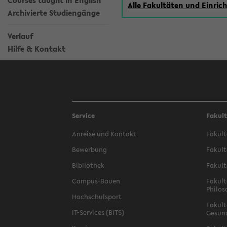
Courses taught in English
Alle Fakultäten und Einri
Archivierte Studiengänge
Verlauf
Hilfe & Kontakt
Service
Fakul
Anreise und Kontakt
Fakult
Bewerbung
Fakult
Bibliothek
Fakult
Campus-Bauen
Fakult
Philos
Hochschulsport
Fakult
IT-Services (BITS)
Gesun