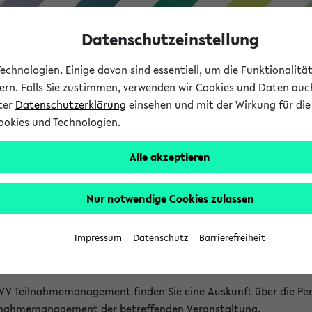
Datenschutzeinstellung
chnologien. Einige davon sind essentiell, um die Funktionalit
sern. Falls Sie zustimmen, verwenden wir Cookies und Daten auc
nter
Datenschutzerklärung
einsehen und mit der Wirkung für die 
ookies und Technologien.
Studium
Lehre
International
Alle akzeptieren
akt
Nur notwendige Cookies zulassen
nen Veranstaltungen
Impressum
Datenschutz
Barrierefreiheit
isatorischen Fragen zu einzelnen Veranstaltungen finden Sie A
rt kann hier meist keine direkte Hilfe leisten.
VV Teilnahmemanagement finden Sie eine Auskunft über die Pers
eilnahmemanagement der betreffenden Veranstaltung.