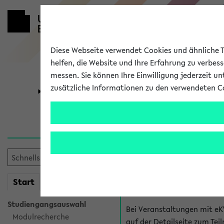
Diese Webseite verwendet Cookies und ähnliche Te
helfen, die Website und Ihre Erfahrung zu verbes
messen. Sie können Ihre Einwilligung jederzeit u
zusätzliche Informationen zu den verwendeten C
Universität
Forschung
Hilfe & Kont
Fragen zu einzel
Bei inhaltlichen und organ
mein
Start
eKVV
Veranstaltung. Der BIS Suppo
Studiengangsauswahl
Bei Veranstaltungen mit eK
Modulrecherche
auf der Detailseite zum T