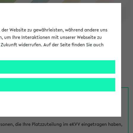
eKVV
ät der Website zu gewährleisten, während andere uns
h, um Ihre Interaktionen mit unserer Webseite zu
Zukunft widerrufen. Auf der Seite finden Sie auch
Meine Uni
EN
ANMELDEN
nsprechpersonen über den
Fragen
-Link bei jeder
onen, die Ihre Platzzuteilung im eKVV eingetragen haben,