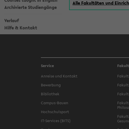
Courses taught in English
Alle Fakultäten und Einri
Archivierte Studiengänge
Verlauf
Hilfe & Kontakt
Service
Fakul
Anreise und Kontakt
Fakult
Bewerbung
Fakult
Bibliothek
Fakult
Campus-Bauen
Fakult
Philos
Hochschulsport
Fakult
IT-Services (BITS)
Gesun