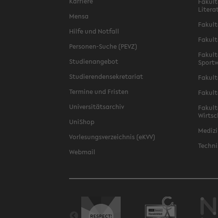
Karriere
Fakult
Litera
Mensa
Fakult
Hilfe und Notfall
Fakult
Personen-Suche (PEVZ)
Fakult
Studienangebot
Sportw
Studierendensekretariat
Fakult
Termine und Fristen
Fakult
Universitätsarchiv
Fakult
Wirtsc
UniShop
Medizi
Vorlesungsverzeichnis (eKVV)
Techni
Webmail