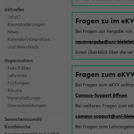
Aktuelles
Jetzt!
Fragen zu im eK
Raumänderungen
Bei Fragen zur Vergabe von
News
Kalenderintegration
raumvergabe@uni-bielefel
und Newsfeeds
Einen Überblick über die ve
Organisation
Fakultäten
Fragen zum eKVV
Lehrende
Prüfungen
Bei Fragen zum eKVV sollte
Räume
Campus-Support öffnen
Veranstaltungs-
überschneidungen
Bei weiteren Fragen zum eK
campus-support@uni-biele
Semesterauswahl
Kombisuche
Bei Fragen zum Lehrangebot 