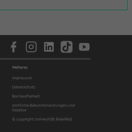
Facebook
Instagram
LinkedIn
TikTok
Youtube
Weiteres
Impressum
Datenschutz
Barrierefreiheit
Amtliche Bekanntmachungen und
Gesetze
© copyright Universität Bielefeld