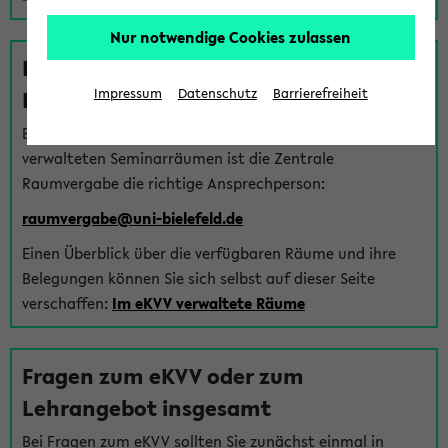
Nur notwendige Cookies zulassen
Fragen zu im eKVV verwalteten
Räumen
Impressum
Datenschutz
Barrierefreiheit
Bei Fragen zur Vergabe von Hörsälen und vom eKVV
verwalteten Seminarräumen ist die Zentrale
Raumvergabe die richtige Ansprechperson:
raumvergabe@uni-bielefeld.de
Einen Überblick über die verfügbaren Räume und ihre
Belegungen können Sie sich selbst auf dieser Seite
verschaffen:
Im eKVV verwaltete Räume
Fragen zum eKVV oder zum
Lehrangebot insgesamt
Bei Fragen zum eKVV sollten Sie zunächst einmal in