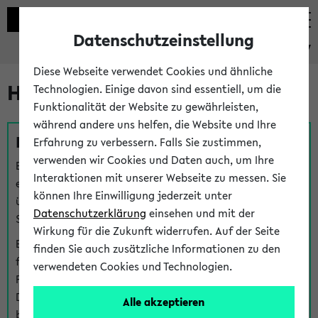
Datenschutzeinstellung
eKVV
Diese Webseite verwendet Cookies und ähnliche
Hilfe & Kontakt
Technologien. Einige davon sind essentiell, um die
Funktionalität der Website zu gewährleisten,
während andere uns helfen, die Website und Ihre
Fragen zu einzelnen Veranstaltungen
Erfahrung zu verbessern. Falls Sie zustimmen,
verwenden wir Cookies und Daten auch, um Ihre
Bei inhaltlichen und organisatorischen Fragen zu
Interaktionen mit unserer Webseite zu messen. Sie
einzelnen Veranstaltungen finden Sie Ansprechpersonen
können Ihre Einwilligung jederzeit unter
über den
Fragen
-Link bei jeder Veranstaltung. Der BIS
Datenschutzerklärung
einsehen und mit der
Support kann hier meist keine direkte Hilfe leisten.
Wirkung für die Zukunft widerrufen. Auf der Seite
Bei Veranstaltungen mit eKVV Teilnahmemanagement
finden Sie auch zusätzliche Informationen zu den
finden Sie eine Auskunft über die Personen, die Ihre
verwendeten Cookies und Technologien.
Platzzuteilung im eKVV eingetragen haben, auf der
Detailseite zum Teilnahmemanagement der
Alle akzeptieren
betreffenden Veranstaltung.