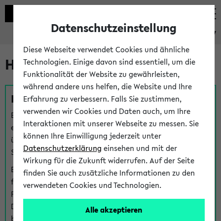
Datenschutzeinstellung
eKVV
Diese Webseite verwendet Cookies und ähnliche
Hilfe & Kontakt
Technologien. Einige davon sind essentiell, um die
Funktionalität der Website zu gewährleisten,
während andere uns helfen, die Website und Ihre
Fragen zu einzelnen Veranstaltungen
Erfahrung zu verbessern. Falls Sie zustimmen,
verwenden wir Cookies und Daten auch, um Ihre
Bei inhaltlichen und organisatorischen Fragen zu
Interaktionen mit unserer Webseite zu messen. Sie
einzelnen Veranstaltungen finden Sie Ansprechpersonen
können Ihre Einwilligung jederzeit unter
über den
Fragen
-Link bei jeder Veranstaltung. Der BIS
Datenschutzerklärung
einsehen und mit der
Support kann hier meist keine direkte Hilfe leisten.
Wirkung für die Zukunft widerrufen. Auf der Seite
Bei Veranstaltungen mit eKVV Teilnahmemanagement
finden Sie auch zusätzliche Informationen zu den
finden Sie eine Auskunft über die Personen, die Ihre
verwendeten Cookies und Technologien.
Platzzuteilung im eKVV eingetragen haben, auf der
Detailseite zum Teilnahmemanagement der
Alle akzeptieren
betreffenden Veranstaltung.