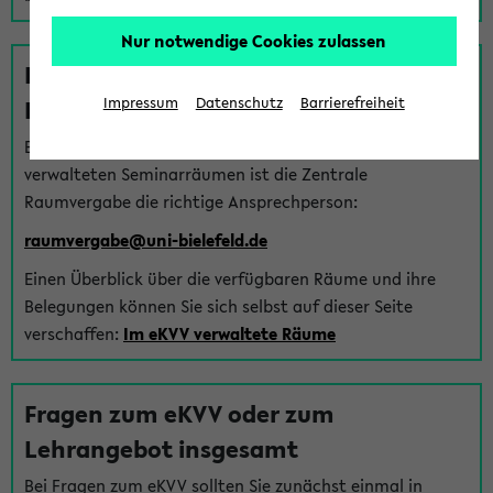
Nur notwendige Cookies zulassen
Fragen zu im eKVV verwalteten
Räumen
Impressum
Datenschutz
Barrierefreiheit
Bei Fragen zur Vergabe von Hörsälen und vom eKVV
verwalteten Seminarräumen ist die Zentrale
Raumvergabe die richtige Ansprechperson:
raumvergabe@uni-bielefeld.de
Einen Überblick über die verfügbaren Räume und ihre
Belegungen können Sie sich selbst auf dieser Seite
verschaffen:
Im eKVV verwaltete Räume
Fragen zum eKVV oder zum
Lehrangebot insgesamt
Bei Fragen zum eKVV sollten Sie zunächst einmal in