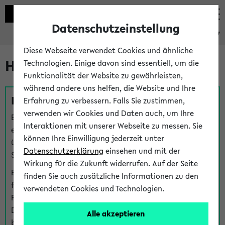
Datenschutzeinstellung
eKVV
Diese Webseite verwendet Cookies und ähnliche
Hilfe & Kontakt
Technologien. Einige davon sind essentiell, um die
Funktionalität der Website zu gewährleisten,
während andere uns helfen, die Website und Ihre
Fragen zu einzelnen Veranstaltungen
Erfahrung zu verbessern. Falls Sie zustimmen,
verwenden wir Cookies und Daten auch, um Ihre
Bei inhaltlichen und organisatorischen Fragen zu
Interaktionen mit unserer Webseite zu messen. Sie
einzelnen Veranstaltungen finden Sie Ansprechpersonen
können Ihre Einwilligung jederzeit unter
über den
Fragen
-Link bei jeder Veranstaltung. Der BIS
Datenschutzerklärung
einsehen und mit der
Support kann hier meist keine direkte Hilfe leisten.
Wirkung für die Zukunft widerrufen. Auf der Seite
Bei Veranstaltungen mit eKVV Teilnahmemanagement
finden Sie auch zusätzliche Informationen zu den
finden Sie eine Auskunft über die Personen, die Ihre
verwendeten Cookies und Technologien.
Platzzuteilung im eKVV eingetragen haben, auf der
Detailseite zum Teilnahmemanagement der
Alle akzeptieren
betreffenden Veranstaltung.