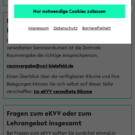
Nur notwendige Cookies zulassen
Fragen zu im eKVV verwalteten
Räumen
Impressum
Datenschutz
Barrierefreiheit
Bei Fragen zur Vergabe von Hörsälen und vom eKVV
verwalteten Seminarräumen ist die Zentrale
Raumvergabe die richtige Ansprechperson:
raumvergabe@uni-bielefeld.de
Einen Überblick über die verfügbaren Räume und ihre
Belegungen können Sie sich selbst auf dieser Seite
verschaffen:
Im eKVV verwaltete Räume
Fragen zum eKVV oder zum
Lehrangebot insgesamt
Bei Fragen zum eKVV sollten Sie zunächst einmal in