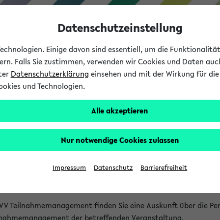
Datenschutzeinstellung
chnologien. Einige davon sind essentiell, um die Funktionalit
sern. Falls Sie zustimmen, verwenden wir Cookies und Daten auc
nter
Datenschutzerklärung
einsehen und mit der Wirkung für die 
ookies und Technologien.
Studium
Lehre
International
Alle akzeptieren
akt
Nur notwendige Cookies zulassen
nen Veranstaltungen
Impressum
Datenschutz
Barrierefreiheit
isatorischen Fragen zu einzelnen Veranstaltungen finden Sie A
rt kann hier meist keine direkte Hilfe leisten.
VV Teilnahmemanagement finden Sie eine Auskunft über die Pers
eilnahmemanagement der betreffenden Veranstaltung.