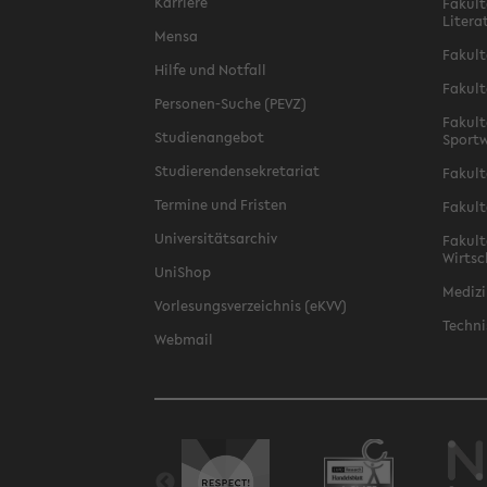
Karriere
Fakult
Litera
Mensa
Fakult
Hilfe und Notfall
Fakult
Personen-Suche (PEVZ)
Fakult
Studienangebot
Sportw
Studierendensekretariat
Fakult
Termine und Fristen
Fakult
Universitätsarchiv
Fakult
Wirtsc
UniShop
Medizi
Vorlesungsverzeichnis (eKVV)
Techni
Webmail