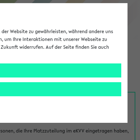
eKVV
ät der Website zu gewährleisten, während andere uns
h, um Ihre Interaktionen mit unserer Webseite zu
Zukunft widerrufen. Auf der Seite finden Sie auch
Meine Uni
EN
ANMELDEN
nsprechpersonen über den
Fragen
-Link bei jeder
onen, die Ihre Platzzuteilung im eKVV eingetragen haben,