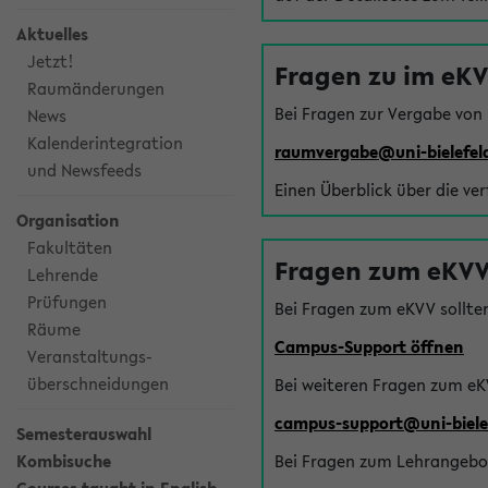
Aktuelles
Jetzt!
Fragen zu im eK
Raumänderungen
Bei Fragen zur Vergabe von
News
Kalenderintegration
raumvergabe@uni-bielefel
und Newsfeeds
Einen Überblick über die ve
Organisation
Fakultäten
Fragen zum eKVV
Lehrende
Prüfungen
Bei Fragen zum eKVV sollte
Räume
Campus-Support öffnen
Veranstaltungs-
überschneidungen
Bei weiteren Fragen zum eK
campus-support@uni-biele
Semesterauswahl
Kombisuche
Bei Fragen zum Lehrangebot 