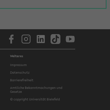
Facebook
Instagram
LinkedIn
TikTok
Youtube
Weiteres
Impressum
Datenschutz
Barrierefreiheit
Amtliche Bekanntmachungen und
Gesetze
© copyright Universität Bielefeld