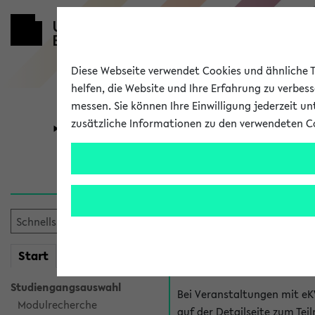
Diese Webseite verwendet Cookies und ähnliche Te
helfen, die Website und Ihre Erfahrung zu verbes
messen. Sie können Ihre Einwilligung jederzeit u
zusätzliche Informationen zu den verwendeten C
Universität
Forschung
Hilfe & Kont
Fragen zu einzel
Bei inhaltlichen und organ
mein
Start
eKVV
Veranstaltung. Der BIS Suppo
Studiengangsauswahl
Bei Veranstaltungen mit eK
Modulrecherche
auf der Detailseite zum T