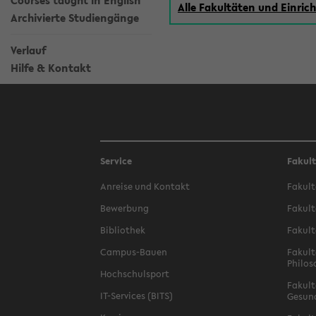
Courses taught in English
Alle Fakultäten und Einri
Archivierte Studiengänge
Verlauf
Hilfe & Kontakt
Service
Fakul
Anreise und Kontakt
Fakult
Bewerbung
Fakult
Bibliothek
Fakult
Campus-Bauen
Fakult
Philos
Hochschulsport
Fakult
IT-Services (BITS)
Gesun