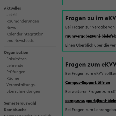
Aktuelles
Jetzt!
Fragen zu im eK
Raumänderungen
Bei Fragen zur Vergabe von
News
Kalenderintegration
raumvergabe@uni-bielefel
und Newsfeeds
Einen Überblick über die ve
Organisation
Fakultäten
Fragen zum eKVV
Lehrende
Prüfungen
Bei Fragen zum eKVV sollte
Räume
Campus-Support öffnen
Veranstaltungs-
überschneidungen
Bei weiteren Fragen zum eK
campus-support@uni-biele
Semesterauswahl
Kombisuche
Bei Fragen zum Lehrangebot 