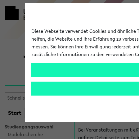
Diese Webseite verwendet Cookies und ähnliche Te
helfen, die Website und Ihre Erfahrung zu verbes
messen. Sie können Ihre Einwilligung jederzeit u
zusätzliche Informationen zu den verwendeten C
Universität
Forschung
Hilfe & Kont
Fragen zu einzel
Bei inhaltlichen und organ
mein
Start
eKVV
Veranstaltung. Der BIS Suppo
Studiengangsauswahl
Bei Veranstaltungen mit eK
Modulrecherche
auf der Detailseite zum T