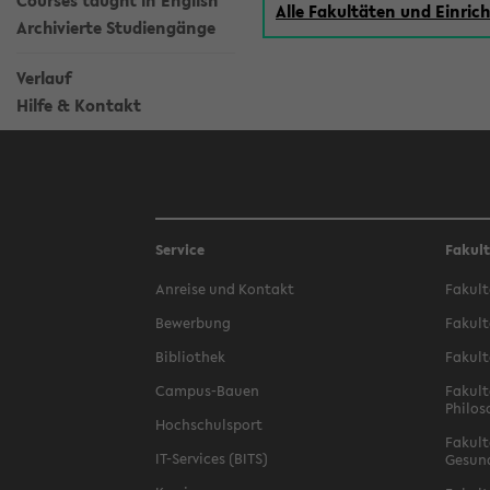
Courses taught in English
Alle Fakultäten und Einri
Archivierte Studiengänge
Verlauf
Hilfe & Kontakt
Service
Fakul
Anreise und Kontakt
Fakult
Bewerbung
Fakult
Bibliothek
Fakult
Campus-Bauen
Fakult
Philos
Hochschulsport
Fakult
IT-Services (BITS)
Gesun