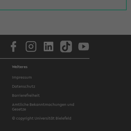
Facebook
Instagram
LinkedIn
TikTok
Youtube
Weiteres
Impressum
Datenschutz
Barrierefreiheit
Amtliche Bekanntmachungen und
Gesetze
© copyright Universität Bielefeld