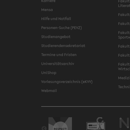
Karriere
Fakult
Litera
Mensa
Fakult
Hilfe und Notfall
Fakult
Personen-Suche (PEVZ)
Fakult
Studienangebot
Sportw
Studierendensekretariat
Fakult
Termine und Fristen
Fakult
Universitätsarchiv
Fakult
Wirtsc
UniShop
Medizi
Vorlesungsverzeichnis (eKVV)
Techni
Webmail