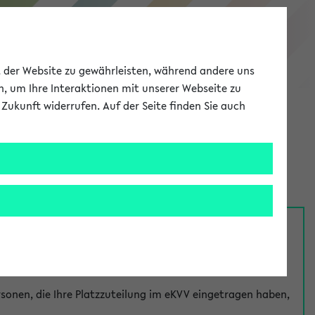
eKVV
ät der Website zu gewährleisten, während andere uns
h, um Ihre Interaktionen mit unserer Webseite zu
Zukunft widerrufen. Auf der Seite finden Sie auch
Meine Uni
EN
ANMELDEN
nsprechpersonen über den
Fragen
-Link bei jeder
onen, die Ihre Platzzuteilung im eKVV eingetragen haben,