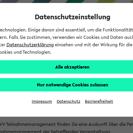
Datenschutzeinstellung
chnologien. Einige davon sind essentiell, um die Funktionalit
sern. Falls Sie zustimmen, verwenden wir Cookies und Daten auc
nter
Datenschutzerklärung
einsehen und mit der Wirkung für die 
ookies und Technologien.
Studium
Lehre
International
Alle akzeptieren
akt
Nur notwendige Cookies zulassen
nen Veranstaltungen
Impressum
Datenschutz
Barrierefreiheit
isatorischen Fragen zu einzelnen Veranstaltungen finden Sie A
rt kann hier meist keine direkte Hilfe leisten.
VV Teilnahmemanagement finden Sie eine Auskunft über die Pers
eilnahmemanagement der betreffenden Veranstaltung.