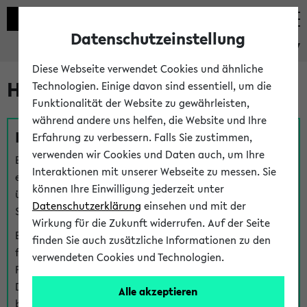
Datenschutzeinstellung
eKVV
Diese Webseite verwendet Cookies und ähnliche
Hilfe & Kontakt
Technologien. Einige davon sind essentiell, um die
Funktionalität der Website zu gewährleisten,
während andere uns helfen, die Website und Ihre
Fragen zu einzelnen Veranstaltungen
Erfahrung zu verbessern. Falls Sie zustimmen,
verwenden wir Cookies und Daten auch, um Ihre
Bei inhaltlichen und organisatorischen Fragen zu
Interaktionen mit unserer Webseite zu messen. Sie
einzelnen Veranstaltungen finden Sie Ansprechpersonen
können Ihre Einwilligung jederzeit unter
über den
Fragen
-Link bei jeder Veranstaltung. Der BIS
Datenschutzerklärung
einsehen und mit der
Support kann hier meist keine direkte Hilfe leisten.
Wirkung für die Zukunft widerrufen. Auf der Seite
Bei Veranstaltungen mit eKVV Teilnahmemanagement
finden Sie auch zusätzliche Informationen zu den
finden Sie eine Auskunft über die Personen, die Ihre
verwendeten Cookies und Technologien.
Platzzuteilung im eKVV eingetragen haben, auf der
Detailseite zum Teilnahmemanagement der
Alle akzeptieren
betreffenden Veranstaltung.