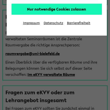
Nur notwendige Cookies zulassen
Fragen zu im eKVV verwalteten
Räumen
Impressum
Datenschutz
Barrierefreiheit
Bei Fragen zur Vergabe von Hörsälen und vom eKVV
verwalteten Seminarräumen ist die Zentrale
Raumvergabe die richtige Ansprechperson:
raumvergabe@uni-bielefeld.de
Einen Überblick über die verfügbaren Räume und ihre
Belegungen können Sie sich selbst auf dieser Seite
verschaffen:
Im eKVV verwaltete Räume
Fragen zum eKVV oder zum
Lehrangebot insgesamt
Bei Fragen zum eKVV sollten Sie zunächst einmal in