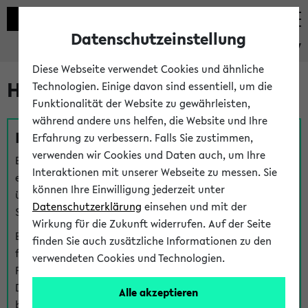
Datenschutzeinstellung
eKVV
Diese Webseite verwendet Cookies und ähnliche
Hilfe & Kontakt
Technologien. Einige davon sind essentiell, um die
Funktionalität der Website zu gewährleisten,
während andere uns helfen, die Website und Ihre
Fragen zu einzelnen Veranstaltungen
Erfahrung zu verbessern. Falls Sie zustimmen,
verwenden wir Cookies und Daten auch, um Ihre
Bei inhaltlichen und organisatorischen Fragen zu
Interaktionen mit unserer Webseite zu messen. Sie
einzelnen Veranstaltungen finden Sie Ansprechpersonen
können Ihre Einwilligung jederzeit unter
über den
Fragen
-Link bei jeder Veranstaltung. Der BIS
Datenschutzerklärung
einsehen und mit der
Support kann hier meist keine direkte Hilfe leisten.
Wirkung für die Zukunft widerrufen. Auf der Seite
Bei Veranstaltungen mit eKVV Teilnahmemanagement
finden Sie auch zusätzliche Informationen zu den
finden Sie eine Auskunft über die Personen, die Ihre
verwendeten Cookies und Technologien.
Platzzuteilung im eKVV eingetragen haben, auf der
Detailseite zum Teilnahmemanagement der
Alle akzeptieren
betreffenden Veranstaltung.