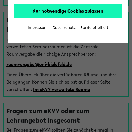
Nur notwendige Cookies zulassen
Fragen zu im eKVV verwalteten
Räumen
Impressum
Datenschutz
Barrierefreiheit
Bei Fragen zur Vergabe von Hörsälen und vom eKVV
verwalteten Seminarräumen ist die Zentrale
Raumvergabe die richtige Ansprechperson:
raumvergabe@uni-bielefeld.de
Einen Überblick über die verfügbaren Räume und ihre
Belegungen können Sie sich selbst auf dieser Seite
verschaffen:
Im eKVV verwaltete Räume
Fragen zum eKVV oder zum
Lehrangebot insgesamt
Bei Fragen zum eKVV sollten Sie zunächst einmal in