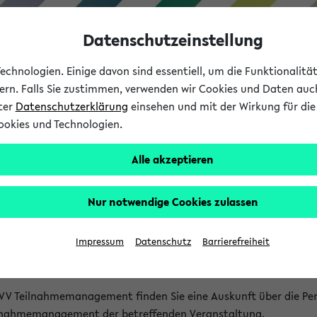
Datenschutzeinstellung
chnologien. Einige davon sind essentiell, um die Funktionalit
sern. Falls Sie zustimmen, verwenden wir Cookies und Daten auc
nter
Datenschutzerklärung
einsehen und mit der Wirkung für die 
ookies und Technologien.
Studium
Lehre
International
Alle akzeptieren
akt
Nur notwendige Cookies zulassen
nen Veranstaltungen
Impressum
Datenschutz
Barrierefreiheit
isatorischen Fragen zu einzelnen Veranstaltungen finden Sie A
rt kann hier meist keine direkte Hilfe leisten.
VV Teilnahmemanagement finden Sie eine Auskunft über die Pers
eilnahmemanagement der betreffenden Veranstaltung.