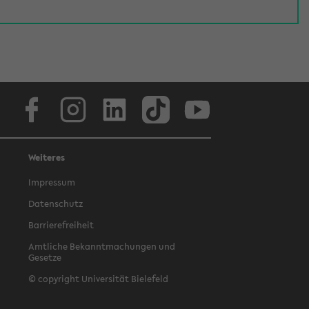
Facebook
Instagram
LinkedIn
TikTok
Youtube
Weiteres
Impressum
Datenschutz
Barrierefreiheit
Amtliche Bekanntmachungen und
Gesetze
© copyright Universität Bielefeld