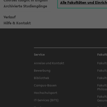
Courses taught in English
Alle Fakultäten und Einri
Archivierte Studiengänge
Verlauf
Hilfe & Kontakt
Service
Fakul
Anreise und Kontakt
Fakult
Bewerbung
Fakult
Bibliothek
Fakult
Campus-Bauen
Fakult
Philos
Hochschulsport
Fakult
IT-Services (BITS)
Gesun