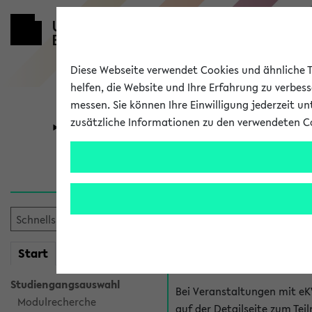
Diese Webseite verwendet Cookies und ähnliche Te
helfen, die Website und Ihre Erfahrung zu verbes
messen. Sie können Ihre Einwilligung jederzeit u
zusätzliche Informationen zu den verwendeten C
Universität
Forschung
Hilfe & Kont
Fragen zu einzel
Bei inhaltlichen und organ
mein
Start
eKVV
Veranstaltung. Der BIS Suppo
Studiengangsauswahl
Bei Veranstaltungen mit eK
Modulrecherche
auf der Detailseite zum T