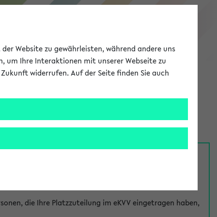
eKVV
ät der Website zu gewährleisten, während andere uns
h, um Ihre Interaktionen mit unserer Webseite zu
Zukunft widerrufen. Auf der Seite finden Sie auch
Meine Uni
EN
ANMELDEN
nsprechpersonen über den
Fragen
-Link bei jeder
onen, die Ihre Platzzuteilung im eKVV eingetragen haben,