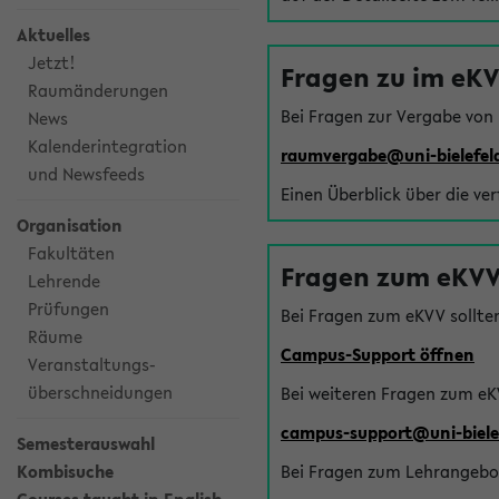
Aktuelles
Jetzt!
Fragen zu im eK
Raumänderungen
Bei Fragen zur Vergabe von
News
Kalenderintegration
raumvergabe@uni-bielefel
und Newsfeeds
Einen Überblick über die ve
Organisation
Fakultäten
Fragen zum eKVV
Lehrende
Prüfungen
Bei Fragen zum eKVV sollte
Räume
Campus-Support öffnen
Veranstaltungs-
überschneidungen
Bei weiteren Fragen zum eK
campus-support@uni-biele
Semesterauswahl
Kombisuche
Bei Fragen zum Lehrangebot 