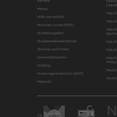
Karriere
Fakult
Litera
Mensa
Fakult
Hilfe und Notfall
Fakult
Personen-Suche (PEVZ)
Fakult
Studienangebot
Sportw
Studierendensekretariat
Fakult
Termine und Fristen
Fakult
Universitätsarchiv
Fakult
Wirtsc
UniShop
Medizi
Vorlesungsverzeichnis (eKVV)
Techni
Webmail