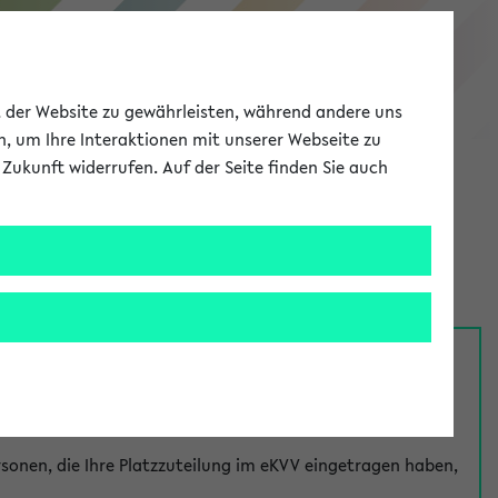
eKVV
ät der Website zu gewährleisten, während andere uns
h, um Ihre Interaktionen mit unserer Webseite zu
Zukunft widerrufen. Auf der Seite finden Sie auch
Meine Uni
EN
ANMELDEN
nsprechpersonen über den
Fragen
-Link bei jeder
onen, die Ihre Platzzuteilung im eKVV eingetragen haben,