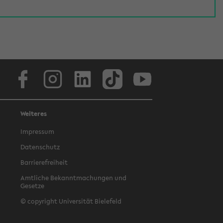
Facebook
Instagram
LinkedIn
TikTok
Youtube
Weiteres
Impressum
Datenschutz
Barrierefreiheit
Amtliche Bekanntmachungen und
Gesetze
© copyright Universität Bielefeld