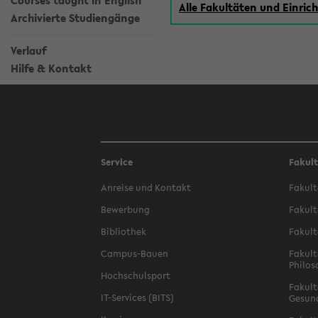
Courses taught in English
Alle Fakultäten und Einri
Archivierte Studiengänge
Verlauf
Hilfe & Kontakt
Service
Fakul
Anreise und Kontakt
Fakult
Bewerbung
Fakult
Bibliothek
Fakult
Campus-Bauen
Fakult
Philos
Hochschulsport
Fakult
IT-Services (BITS)
Gesun