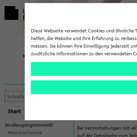
Diese Webseite verwendet Cookies und ähnliche Te
helfen, die Website und Ihre Erfahrung zu verbes
messen. Sie können Ihre Einwilligung jederzeit u
zusätzliche Informationen zu den verwendeten C
Universität
Forschung
Hilfe & Kont
Fragen zu einzel
Bei inhaltlichen und organ
mein
Start
eKVV
Veranstaltung. Der BIS Suppo
Studiengangsauswahl
Bei Veranstaltungen mit eK
Modulrecherche
auf der Detailseite zum T