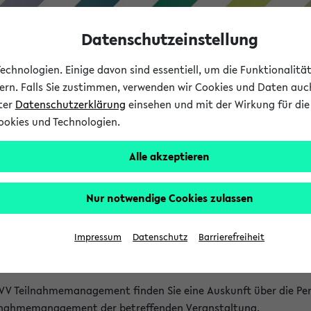
Datenschutzeinstellung
chnologien. Einige davon sind essentiell, um die Funktionalit
sern. Falls Sie zustimmen, verwenden wir Cookies und Daten auc
nter
Datenschutzerklärung
einsehen und mit der Wirkung für die 
ookies und Technologien.
Studium
Lehre
International
Alle akzeptieren
akt
Nur notwendige Cookies zulassen
nen Veranstaltungen
Impressum
Datenschutz
Barrierefreiheit
isatorischen Fragen zu einzelnen Veranstaltungen finden Sie A
rt kann hier meist keine direkte Hilfe leisten.
VV Teilnahmemanagement finden Sie eine Auskunft über die Pers
eilnahmemanagement der betreffenden Veranstaltung.