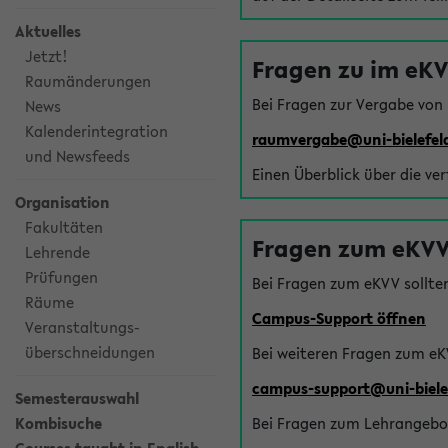
Aktuelles
Jetzt!
Fragen zu im eK
Raumänderungen
Bei Fragen zur Vergabe von
News
Kalenderintegration
raumvergabe@uni-bielefel
und Newsfeeds
Einen Überblick über die ve
Organisation
Fakultäten
Fragen zum eKVV
Lehrende
Prüfungen
Bei Fragen zum eKVV sollte
Räume
Campus-Support öffnen
Veranstaltungs-
überschneidungen
Bei weiteren Fragen zum eK
campus-support@uni-biele
Semesterauswahl
Kombisuche
Bei Fragen zum Lehrangebot 