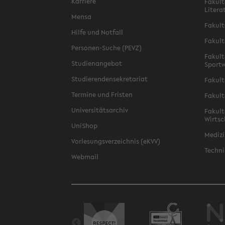
Karriere
Fakult
Litera
Mensa
Fakult
Hilfe und Notfall
Fakult
Personen-Suche (PEVZ)
Fakult
Studienangebot
Sportw
Studierendensekretariat
Fakult
Termine und Fristen
Fakult
Universitätsarchiv
Fakult
Wirtsc
UniShop
Medizi
Vorlesungsverzeichnis (eKVV)
Techni
Webmail