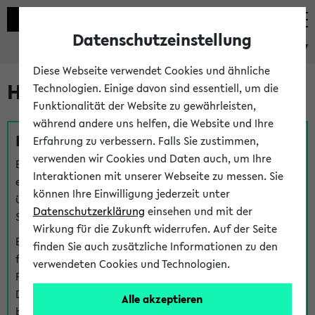
Datenschutzeinstellung
eKVV
Diese Webseite verwendet Cookies und ähnliche
Hilfe & Kontakt
Technologien. Einige davon sind essentiell, um die
Funktionalität der Website zu gewährleisten,
während andere uns helfen, die Website und Ihre
Fragen zu einzelnen Veranstaltungen
Erfahrung zu verbessern. Falls Sie zustimmen,
verwenden wir Cookies und Daten auch, um Ihre
Bei inhaltlichen und organisatorischen Fragen zu
Interaktionen mit unserer Webseite zu messen. Sie
einzelnen Veranstaltungen finden Sie Ansprechpersonen
können Ihre Einwilligung jederzeit unter
über den
Fragen
-Link bei jeder Veranstaltung. Der BIS
Datenschutzerklärung
einsehen und mit der
Support kann hier meist keine direkte Hilfe leisten.
Wirkung für die Zukunft widerrufen. Auf der Seite
Bei Veranstaltungen mit eKVV Teilnahmemanagement
finden Sie auch zusätzliche Informationen zu den
finden Sie eine Auskunft über die Personen, die Ihre
verwendeten Cookies und Technologien.
Platzzuteilung im eKVV eingetragen haben, auf der
Detailseite zum Teilnahmemanagement der
Alle akzeptieren
betreffenden Veranstaltung.