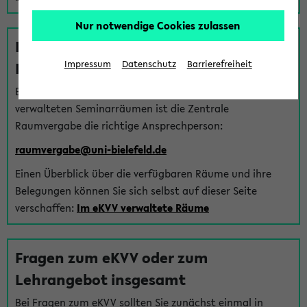
Nur notwendige Cookies zulassen
Fragen zu im eKVV verwalteten
Räumen
Impressum
Datenschutz
Barrierefreiheit
Bei Fragen zur Vergabe von Hörsälen und vom eKVV
verwalteten Seminarräumen ist die Zentrale
Raumvergabe die richtige Ansprechperson:
raumvergabe@uni-bielefeld.de
Einen Überblick über die verfügbaren Räume und ihre
Belegungen können Sie sich selbst auf dieser Seite
verschaffen:
Im eKVV verwaltete Räume
Fragen zum eKVV oder zum
Lehrangebot insgesamt
Bei Fragen zum eKVV sollten Sie zunächst einmal in