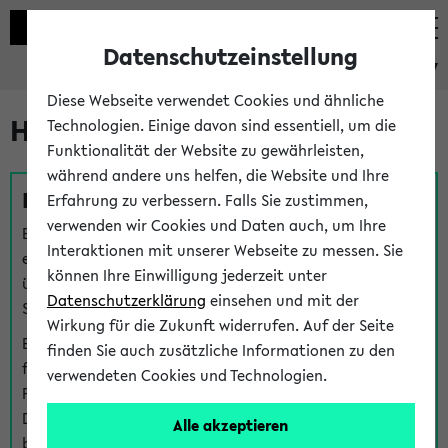
Datenschutzeinstellung
eKVV
Diese Webseite verwendet Cookies und ähnliche
Hilfe & Kontakt
Technologien. Einige davon sind essentiell, um die
Funktionalität der Website zu gewährleisten,
während andere uns helfen, die Website und Ihre
Fragen zu einzelnen Veranstaltungen
Erfahrung zu verbessern. Falls Sie zustimmen,
verwenden wir Cookies und Daten auch, um Ihre
Bei inhaltlichen und organisatorischen Fragen zu
Interaktionen mit unserer Webseite zu messen. Sie
einzelnen Veranstaltungen finden Sie Ansprechpersonen
können Ihre Einwilligung jederzeit unter
über den
Fragen
-Link bei jeder Veranstaltung. Der BIS
Datenschutzerklärung
einsehen und mit der
Support kann hier meist keine direkte Hilfe leisten.
Wirkung für die Zukunft widerrufen. Auf der Seite
Bei Veranstaltungen mit eKVV Teilnahmemanagement
finden Sie auch zusätzliche Informationen zu den
finden Sie eine Auskunft über die Personen, die Ihre
verwendeten Cookies und Technologien.
Platzzuteilung im eKVV eingetragen haben, auf der
Detailseite zum Teilnahmemanagement der
Alle akzeptieren
betreffenden Veranstaltung.