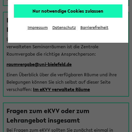
Nur notwendige Cookies zulassen
Fragen zu im eKVV verwalteten
Räumen
Impressum
Datenschutz
Barrierefreiheit
Bei Fragen zur Vergabe von Hörsälen und vom eKVV
verwalteten Seminarräumen ist die Zentrale
Raumvergabe die richtige Ansprechperson:
raumvergabe@uni-bielefeld.de
Einen Überblick über die verfügbaren Räume und ihre
Belegungen können Sie sich selbst auf dieser Seite
verschaffen:
Im eKVV verwaltete Räume
Fragen zum eKVV oder zum
Lehrangebot insgesamt
Bei Fragen zum eKVV sollten Sie zunächst einmal in