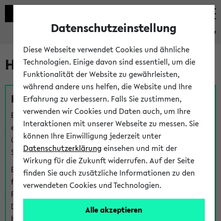
Datenschutzeinstellung
eKVV
Diese Webseite verwendet Cookies und ähnliche
Hilfe & Kontakt
Technologien. Einige davon sind essentiell, um die
Funktionalität der Website zu gewährleisten,
während andere uns helfen, die Website und Ihre
Fragen zu einzelnen Veranstaltungen
Erfahrung zu verbessern. Falls Sie zustimmen,
verwenden wir Cookies und Daten auch, um Ihre
Bei inhaltlichen und organisatorischen Fragen zu
Interaktionen mit unserer Webseite zu messen. Sie
einzelnen Veranstaltungen finden Sie Ansprechpersonen
können Ihre Einwilligung jederzeit unter
über den
Fragen
-Link bei jeder Veranstaltung. Der BIS
Datenschutzerklärung
einsehen und mit der
Support kann hier meist keine direkte Hilfe leisten.
Wirkung für die Zukunft widerrufen. Auf der Seite
Bei Veranstaltungen mit eKVV Teilnahmemanagement
finden Sie auch zusätzliche Informationen zu den
finden Sie eine Auskunft über die Personen, die Ihre
verwendeten Cookies und Technologien.
Platzzuteilung im eKVV eingetragen haben, auf der
Detailseite zum Teilnahmemanagement der
Alle akzeptieren
betreffenden Veranstaltung.