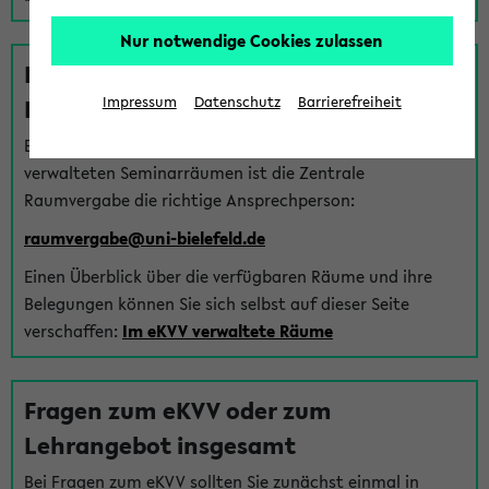
Nur notwendige Cookies zulassen
Fragen zu im eKVV verwalteten
Räumen
Impressum
Datenschutz
Barrierefreiheit
Bei Fragen zur Vergabe von Hörsälen und vom eKVV
verwalteten Seminarräumen ist die Zentrale
Raumvergabe die richtige Ansprechperson:
raumvergabe@uni-bielefeld.de
Einen Überblick über die verfügbaren Räume und ihre
Belegungen können Sie sich selbst auf dieser Seite
verschaffen:
Im eKVV verwaltete Räume
Fragen zum eKVV oder zum
Lehrangebot insgesamt
Bei Fragen zum eKVV sollten Sie zunächst einmal in