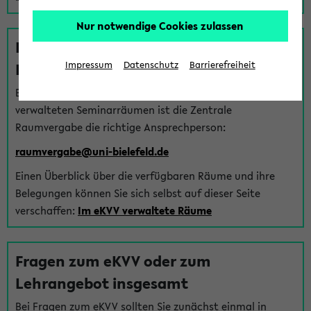
Nur notwendige Cookies zulassen
Fragen zu im eKVV verwalteten
Räumen
Impressum
Datenschutz
Barrierefreiheit
Bei Fragen zur Vergabe von Hörsälen und vom eKVV
verwalteten Seminarräumen ist die Zentrale
Raumvergabe die richtige Ansprechperson:
raumvergabe@uni-bielefeld.de
Einen Überblick über die verfügbaren Räume und ihre
Belegungen können Sie sich selbst auf dieser Seite
verschaffen:
Im eKVV verwaltete Räume
Fragen zum eKVV oder zum
Lehrangebot insgesamt
Bei Fragen zum eKVV sollten Sie zunächst einmal in