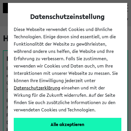
Datenschutzeinstellung
eKVV
Diese Webseite verwendet Cookies und ähnliche
Hilfe & Kontakt
Technologien. Einige davon sind essentiell, um die
Funktionalität der Website zu gewährleisten,
während andere uns helfen, die Website und Ihre
Fragen zu einzelnen Veranstaltungen
Erfahrung zu verbessern. Falls Sie zustimmen,
verwenden wir Cookies und Daten auch, um Ihre
Bei inhaltlichen und organisatorischen Fragen zu
Interaktionen mit unserer Webseite zu messen. Sie
einzelnen Veranstaltungen finden Sie Ansprechpersonen
können Ihre Einwilligung jederzeit unter
über den
Fragen
-Link bei jeder Veranstaltung. Der BIS
Datenschutzerklärung
einsehen und mit der
Support kann hier meist keine direkte Hilfe leisten.
Wirkung für die Zukunft widerrufen. Auf der Seite
Bei Veranstaltungen mit eKVV Teilnahmemanagement
finden Sie auch zusätzliche Informationen zu den
finden Sie eine Auskunft über die Personen, die Ihre
verwendeten Cookies und Technologien.
Platzzuteilung im eKVV eingetragen haben, auf der
Detailseite zum Teilnahmemanagement der
Alle akzeptieren
betreffenden Veranstaltung.