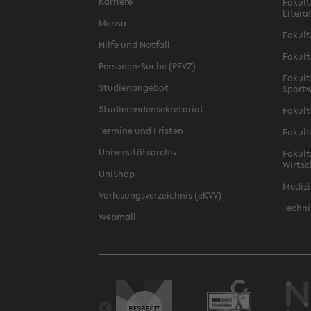
Karriere
Fakult
Litera
Mensa
Fakult
Hilfe und Notfall
Fakult
Personen-Suche (PEVZ)
Fakult
Studienangebot
Sportw
Studierendensekretariat
Fakult
Termine und Fristen
Fakult
Universitätsarchiv
Fakult
Wirtsc
UniShop
Medizi
Vorlesungsverzeichnis (eKVV)
Techni
Webmail