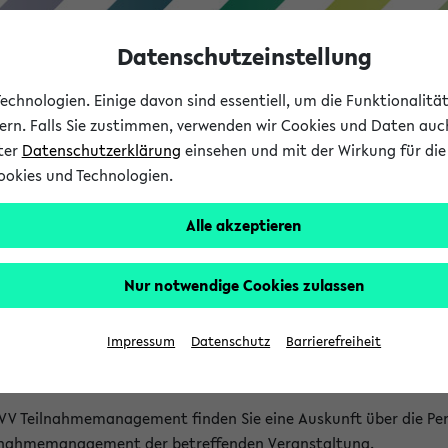
Datenschutzeinstellung
chnologien. Einige davon sind essentiell, um die Funktionalit
sern. Falls Sie zustimmen, verwenden wir Cookies und Daten auc
nter
Datenschutzerklärung
einsehen und mit der Wirkung für die 
ookies und Technologien.
Studium
Lehre
International
Alle akzeptieren
akt
Nur notwendige Cookies zulassen
nen Veranstaltungen
Impressum
Datenschutz
Barrierefreiheit
isatorischen Fragen zu einzelnen Veranstaltungen finden Sie A
rt kann hier meist keine direkte Hilfe leisten.
VV Teilnahmemanagement finden Sie eine Auskunft über die Pers
eilnahmemanagement der betreffenden Veranstaltung.