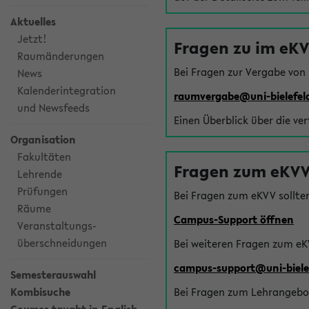
Aktuelles
Jetzt!
Fragen zu im eK
Raumänderungen
Bei Fragen zur Vergabe von
News
Kalenderintegration
raumvergabe@uni-bielefel
und Newsfeeds
Einen Überblick über die ve
Organisation
Fakultäten
Fragen zum eKVV
Lehrende
Prüfungen
Bei Fragen zum eKVV sollte
Räume
Campus-Support öffnen
Veranstaltungs-
überschneidungen
Bei weiteren Fragen zum eK
campus-support@uni-biele
Semesterauswahl
Kombisuche
Bei Fragen zum Lehrangebot 