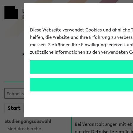
Diese Webseite verwendet Cookies und ähnliche Te
helfen, die Website und Ihre Erfahrung zu verbes
messen. Sie können Ihre Einwilligung jederzeit u
zusätzliche Informationen zu den verwendeten C
Universität
Forschung
Hilfe & Kont
Fragen zu einzel
Bei inhaltlichen und organ
mein
Start
eKVV
Veranstaltung. Der BIS Suppo
Studiengangsauswahl
Bei Veranstaltungen mit eK
Modulrecherche
auf der Detailseite zum T