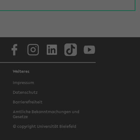
Facebook
Instagram
LinkedIn
TikTok
Youtube
Weiteres
Impressum
Datenschutz
Barrierefreiheit
Amtliche Bekanntmachungen und
Gesetze
© copyright Universität Bielefeld