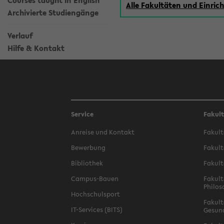
Courses taught in English
Alle Fakultäten und Einri
Archivierte Studiengänge
Verlauf
Hilfe & Kontakt
Service
Fakul
Anreise und Kontakt
Fakult
Bewerbung
Fakult
Bibliothek
Fakult
Campus-Bauen
Fakult
Philos
Hochschulsport
Fakult
IT-Services (BITS)
Gesun