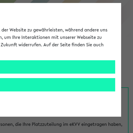
eKVV
ät der Website zu gewährleisten, während andere uns
h, um Ihre Interaktionen mit unserer Webseite zu
Zukunft widerrufen. Auf der Seite finden Sie auch
Meine Uni
EN
ANMELDEN
nsprechpersonen über den
Fragen
-Link bei jeder
onen, die Ihre Platzzuteilung im eKVV eingetragen haben,