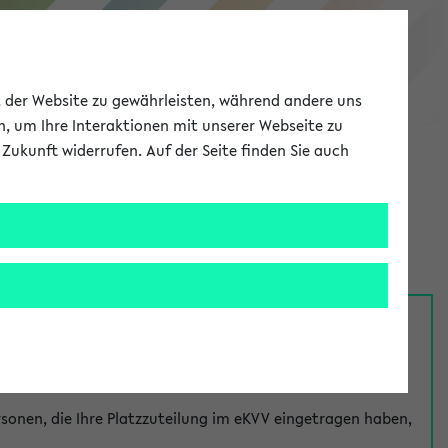
eKVV
ät der Website zu gewährleisten, während andere uns
h, um Ihre Interaktionen mit unserer Webseite zu
Zukunft widerrufen. Auf der Seite finden Sie auch
Meine Uni
EN
ANMELDEN
nsprechpersonen über den
Fragen
-Link bei jeder
onen, die Ihre Platzzuteilung im eKVV eingetragen haben,