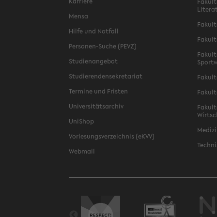
Karriere
Fakult
Litera
Mensa
Fakult
Hilfe und Notfall
Fakult
Personen-Suche (PEVZ)
Fakult
Studienangebot
Sportw
Studierendensekretariat
Fakult
Termine und Fristen
Fakult
Universitätsarchiv
Fakult
Wirtsc
UniShop
Medizi
Vorlesungsverzeichnis (eKVV)
Techni
Webmail