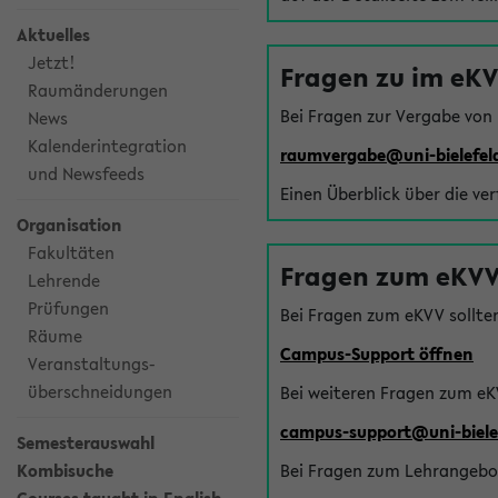
Aktuelles
Jetzt!
Fragen zu im eK
Raumänderungen
Bei Fragen zur Vergabe von
News
Kalenderintegration
raumvergabe@uni-bielefel
und Newsfeeds
Einen Überblick über die ve
Organisation
Fakultäten
Fragen zum eKVV
Lehrende
Prüfungen
Bei Fragen zum eKVV sollte
Räume
Campus-Support öffnen
Veranstaltungs-
überschneidungen
Bei weiteren Fragen zum eK
campus-support@uni-biele
Semesterauswahl
Kombisuche
Bei Fragen zum Lehrangebot 