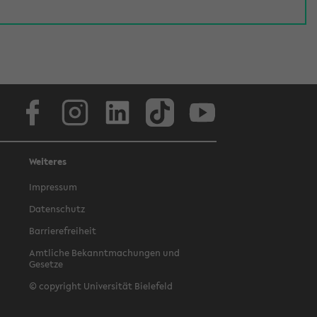
Facebook
Instagram
LinkedIn
TikTok
Youtube
Weiteres
Impressum
Datenschutz
Barrierefreiheit
Amtliche Bekanntmachungen und
Gesetze
© copyright Universität Bielefeld