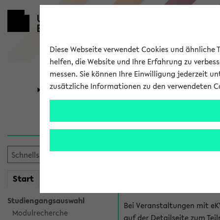
Diese Webseite verwendet Cookies und ähnliche Te
helfen, die Website und Ihre Erfahrung zu verbes
messen. Sie können Ihre Einwilligung jederzeit u
zusätzliche Informationen zu den verwendeten C
Universität
Forschung
Hilfe & Kont
Fragen zu einzel
Bei inhaltlichen und organ
mein
Start
eKVV
Veranstaltung. Der BIS Suppo
Studiengangsauswahl
Bei Veranstaltungen mit eK
Modulrecherche
auf der Detailseite zum T