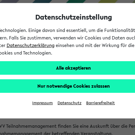
Datenschutzeinstellung
chnologien. Einige davon sind essentiell, um die Funktionalit
sern. Falls Sie zustimmen, verwenden wir Cookies und Daten auc
nter
Datenschutzerklärung
einsehen und mit der Wirkung für die 
ookies und Technologien.
Studium
Lehre
International
Alle akzeptieren
akt
Nur notwendige Cookies zulassen
nen Veranstaltungen
Impressum
Datenschutz
Barrierefreiheit
isatorischen Fragen zu einzelnen Veranstaltungen finden Sie A
rt kann hier meist keine direkte Hilfe leisten.
VV Teilnahmemanagement finden Sie eine Auskunft über die Pers
eilnahmemanagement der betreffenden Veranstaltung.