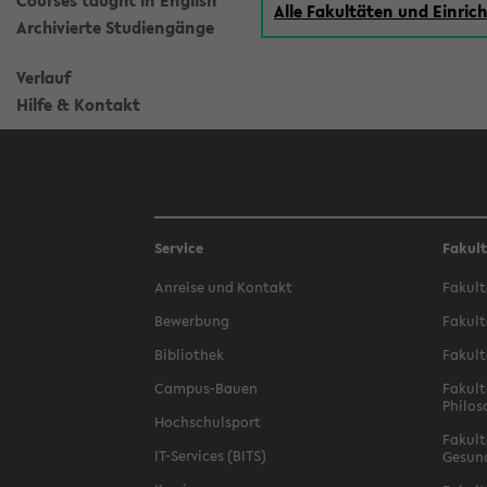
Courses taught in English
Alle Fakultäten und Einri
Archivierte Studiengänge
Verlauf
Hilfe & Kontakt
Service
Fakul
Anreise und Kontakt
Fakult
Bewerbung
Fakult
Bibliothek
Fakult
Campus-Bauen
Fakult
Philos
Hochschulsport
Fakult
IT-Services (BITS)
Gesun