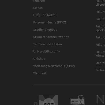
Karriere
Fakult
Litera
Mensa
Fakult
Hilfe und Notfall
Fakult
Personen-Suche (PEVZ)
Fakult
Studienangebot
Sportw
Studierendensekretariat
Fakult
Termine und Fristen
Fakult
Universitätsarchiv
Fakult
Wirtsc
UniShop
Medizi
Vorlesungsverzeichnis (eKVV)
Techni
Webmail