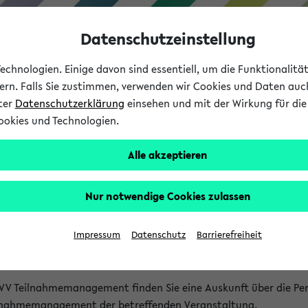
Datenschutzeinstellung
chnologien. Einige davon sind essentiell, um die Funktionalit
sern. Falls Sie zustimmen, verwenden wir Cookies und Daten auc
nter
Datenschutzerklärung
einsehen und mit der Wirkung für die 
ookies und Technologien.
Studium
Lehre
International
Alle akzeptieren
akt
Nur notwendige Cookies zulassen
nen Veranstaltungen
Impressum
Datenschutz
Barrierefreiheit
isatorischen Fragen zu einzelnen Veranstaltungen finden Sie A
rt kann hier meist keine direkte Hilfe leisten.
VV Teilnahmemanagement finden Sie eine Auskunft über die Pers
eilnahmemanagement der betreffenden Veranstaltung.