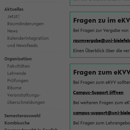
Aktuelles
Jetzt!
Fragen zu im eK
Raumänderungen
Bei Fragen zur Vergabe von
News
Kalenderintegration
raumvergabe@uni-bielefel
und Newsfeeds
Einen Überblick über die ve
Organisation
Fakultäten
Fragen zum eKVV
Lehrende
Prüfungen
Bei Fragen zum eKVV sollte
Räume
Campus-Support öffnen
Veranstaltungs-
überschneidungen
Bei weiteren Fragen zum eK
campus-support@uni-biele
Semesterauswahl
Kombisuche
Bei Fragen zum Lehrangebot 