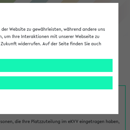
eKVV
ät der Website zu gewährleisten, während andere uns
h, um Ihre Interaktionen mit unserer Webseite zu
Zukunft widerrufen. Auf der Seite finden Sie auch
Meine Uni
EN
ANMELDEN
nsprechpersonen über den
Fragen
-Link bei jeder
onen, die Ihre Platzzuteilung im eKVV eingetragen haben,