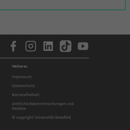
Facebook
Instagram
LinkedIn
TikTok
Youtube
Weiteres
Impressum
Datenschutz
Barrierefreiheit
Amtliche Bekanntmachungen und
Gesetze
© copyright Universität Bielefeld