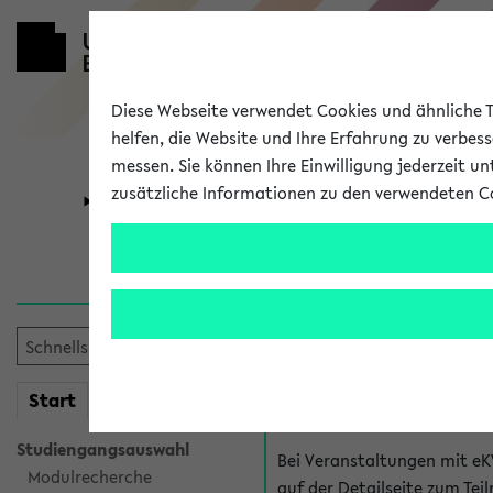
Diese Webseite verwendet Cookies und ähnliche Te
helfen, die Website und Ihre Erfahrung zu verbes
messen. Sie können Ihre Einwilligung jederzeit u
zusätzliche Informationen zu den verwendeten C
Universität
Forschung
Hilfe & Kont
Fragen zu einzel
Bei inhaltlichen und organ
mein
Start
eKVV
Veranstaltung. Der BIS Suppo
Studiengangsauswahl
Bei Veranstaltungen mit eK
Modulrecherche
auf der Detailseite zum T