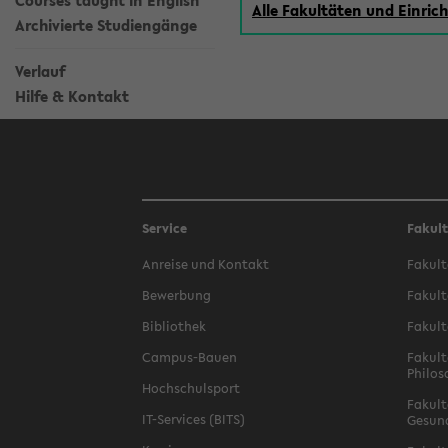
Courses taught in English
Alle Fakultäten und Einri
Archivierte Studiengänge
Verlauf
Hilfe & Kontakt
Service
Fakul
Anreise und Kontakt
Fakult
Bewerbung
Fakult
Bibliothek
Fakult
Campus-Bauen
Fakult
Philos
Hochschulsport
Fakult
IT-Services (BITS)
Gesun