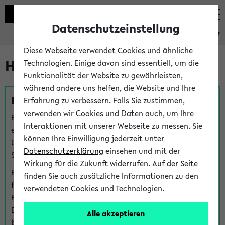
Datenschutzeinstellung
eKVV
Diese Webseite verwendet Cookies und ähnliche
Hilfe & Kontakt
Technologien. Einige davon sind essentiell, um die
Funktionalität der Website zu gewährleisten,
während andere uns helfen, die Website und Ihre
Fragen zu einzelnen Veranstaltungen
Erfahrung zu verbessern. Falls Sie zustimmen,
verwenden wir Cookies und Daten auch, um Ihre
Bei inhaltlichen und organisatorischen Fragen zu
Interaktionen mit unserer Webseite zu messen. Sie
einzelnen Veranstaltungen finden Sie Ansprechpersonen
können Ihre Einwilligung jederzeit unter
über den
Fragen
-Link bei jeder Veranstaltung. Der BIS
Datenschutzerklärung
einsehen und mit der
Support kann hier meist keine direkte Hilfe leisten.
Wirkung für die Zukunft widerrufen. Auf der Seite
Bei Veranstaltungen mit eKVV Teilnahmemanagement
finden Sie auch zusätzliche Informationen zu den
finden Sie eine Auskunft über die Personen, die Ihre
verwendeten Cookies und Technologien.
Platzzuteilung im eKVV eingetragen haben, auf der
Detailseite zum Teilnahmemanagement der
Alle akzeptieren
betreffenden Veranstaltung.