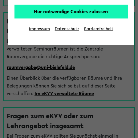
Nur notwendige Cookies zulassen
Fragen zu im eKVV verwalteten
Räumen
Impressum
Datenschutz
Barrierefreiheit
Bei Fragen zur Vergabe von Hörsälen und vom eKVV
verwalteten Seminarräumen ist die Zentrale
Raumvergabe die richtige Ansprechperson:
raumvergabe@uni-bielefeld.de
Einen Überblick über die verfügbaren Räume und ihre
Belegungen können Sie sich selbst auf dieser Seite
verschaffen:
Im eKVV verwaltete Räume
Fragen zum eKVV oder zum
Lehrangebot insgesamt
Bei Fragen zum eKVV sollten Sie zunächst einmal in