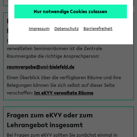
Nur notwendige Cookies zulassen
Fragen zu im eKVV verwalteten
Räumen
Impressum
Datenschutz
Barrierefreiheit
Bei Fragen zur Vergabe von Hörsälen und vom eKVV
verwalteten Seminarräumen ist die Zentrale
Raumvergabe die richtige Ansprechperson:
raumvergabe@uni-bielefeld.de
Einen Überblick über die verfügbaren Räume und ihre
Belegungen können Sie sich selbst auf dieser Seite
verschaffen:
Im eKVV verwaltete Räume
Fragen zum eKVV oder zum
Lehrangebot insgesamt
Bei Fragen zum eKVV sollten Sie zunächst einmal in