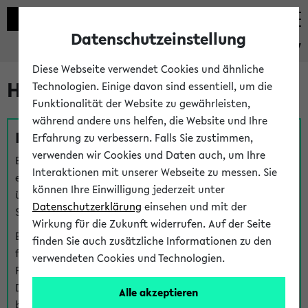
Datenschutzeinstellung
eKVV
Diese Webseite verwendet Cookies und ähnliche
Hilfe & Kontakt
Technologien. Einige davon sind essentiell, um die
Funktionalität der Website zu gewährleisten,
während andere uns helfen, die Website und Ihre
Fragen zu einzelnen Veranstaltungen
Erfahrung zu verbessern. Falls Sie zustimmen,
verwenden wir Cookies und Daten auch, um Ihre
Bei inhaltlichen und organisatorischen Fragen zu
Interaktionen mit unserer Webseite zu messen. Sie
einzelnen Veranstaltungen finden Sie Ansprechpersonen
können Ihre Einwilligung jederzeit unter
über den
Fragen
-Link bei jeder Veranstaltung. Der BIS
Datenschutzerklärung
einsehen und mit der
Support kann hier meist keine direkte Hilfe leisten.
Wirkung für die Zukunft widerrufen. Auf der Seite
Bei Veranstaltungen mit eKVV Teilnahmemanagement
finden Sie auch zusätzliche Informationen zu den
finden Sie eine Auskunft über die Personen, die Ihre
verwendeten Cookies und Technologien.
Platzzuteilung im eKVV eingetragen haben, auf der
Detailseite zum Teilnahmemanagement der
Alle akzeptieren
betreffenden Veranstaltung.