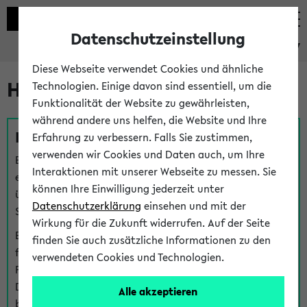
Datenschutzeinstellung
eKVV
Diese Webseite verwendet Cookies und ähnliche
Hilfe & Kontakt
Technologien. Einige davon sind essentiell, um die
Funktionalität der Website zu gewährleisten,
während andere uns helfen, die Website und Ihre
Fragen zu einzelnen Veranstaltungen
Erfahrung zu verbessern. Falls Sie zustimmen,
verwenden wir Cookies und Daten auch, um Ihre
Bei inhaltlichen und organisatorischen Fragen zu
Interaktionen mit unserer Webseite zu messen. Sie
einzelnen Veranstaltungen finden Sie Ansprechpersonen
können Ihre Einwilligung jederzeit unter
über den
Fragen
-Link bei jeder Veranstaltung. Der BIS
Datenschutzerklärung
einsehen und mit der
Support kann hier meist keine direkte Hilfe leisten.
Wirkung für die Zukunft widerrufen. Auf der Seite
Bei Veranstaltungen mit eKVV Teilnahmemanagement
finden Sie auch zusätzliche Informationen zu den
finden Sie eine Auskunft über die Personen, die Ihre
verwendeten Cookies und Technologien.
Platzzuteilung im eKVV eingetragen haben, auf der
Detailseite zum Teilnahmemanagement der
Alle akzeptieren
betreffenden Veranstaltung.