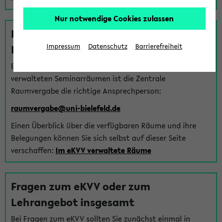
Nur notwendige Cookies zulassen
Fragen zu im eKVV verwalteten
Räumen
Impressum
Datenschutz
Barrierefreiheit
Bei Fragen zur Vergabe von Hörsälen und vom eKVV
verwalteten Seminarräumen ist die Zentrale
Raumvergabe die richtige Ansprechperson:
raumvergabe@uni-bielefeld.de
Einen Überblick über die verfügbaren Räume und ihre
Belegungen können Sie sich selbst auf dieser Seite
verschaffen:
Im eKVV verwaltete Räume
Fragen zum eKVV oder zum
Lehrangebot insgesamt
Bei Fragen zum eKVV sollten Sie zunächst einmal in