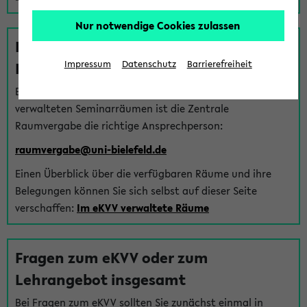
Nur notwendige Cookies zulassen
Fragen zu im eKVV verwalteten
Räumen
Impressum
Datenschutz
Barrierefreiheit
Bei Fragen zur Vergabe von Hörsälen und vom eKVV
verwalteten Seminarräumen ist die Zentrale
Raumvergabe die richtige Ansprechperson:
raumvergabe@uni-bielefeld.de
Einen Überblick über die verfügbaren Räume und ihre
Belegungen können Sie sich selbst auf dieser Seite
verschaffen:
Im eKVV verwaltete Räume
Fragen zum eKVV oder zum
Lehrangebot insgesamt
Bei Fragen zum eKVV sollten Sie zunächst einmal in