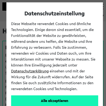
Datenschutzeinstellung
eKVV
Diese Webseite verwendet Cookies und ähnliche
Hilfe & Kontakt
Technologien. Einige davon sind essentiell, um die
Funktionalität der Website zu gewährleisten,
während andere uns helfen, die Website und Ihre
Fragen zu einzelnen Veranstaltungen
Erfahrung zu verbessern. Falls Sie zustimmen,
verwenden wir Cookies und Daten auch, um Ihre
Bei inhaltlichen und organisatorischen Fragen zu
Interaktionen mit unserer Webseite zu messen. Sie
einzelnen Veranstaltungen finden Sie Ansprechpersonen
können Ihre Einwilligung jederzeit unter
über den
Fragen
-Link bei jeder Veranstaltung. Der BIS
Datenschutzerklärung
einsehen und mit der
Support kann hier meist keine direkte Hilfe leisten.
Wirkung für die Zukunft widerrufen. Auf der Seite
Bei Veranstaltungen mit eKVV Teilnahmemanagement
finden Sie auch zusätzliche Informationen zu den
finden Sie eine Auskunft über die Personen, die Ihre
verwendeten Cookies und Technologien.
Platzzuteilung im eKVV eingetragen haben, auf der
Detailseite zum Teilnahmemanagement der
Alle akzeptieren
betreffenden Veranstaltung.