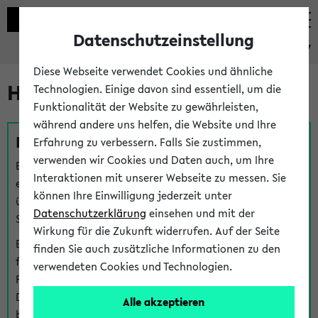
Datenschutzeinstellung
eKVV
Diese Webseite verwendet Cookies und ähnliche
Hilfe & Kontakt
Technologien. Einige davon sind essentiell, um die
Funktionalität der Website zu gewährleisten,
während andere uns helfen, die Website und Ihre
Fragen zu einzelnen Veranstaltungen
Erfahrung zu verbessern. Falls Sie zustimmen,
verwenden wir Cookies und Daten auch, um Ihre
Bei inhaltlichen und organisatorischen Fragen zu
Interaktionen mit unserer Webseite zu messen. Sie
einzelnen Veranstaltungen finden Sie Ansprechpersonen
können Ihre Einwilligung jederzeit unter
über den
Fragen
-Link bei jeder Veranstaltung. Der BIS
Datenschutzerklärung
einsehen und mit der
Support kann hier meist keine direkte Hilfe leisten.
Wirkung für die Zukunft widerrufen. Auf der Seite
Bei Veranstaltungen mit eKVV Teilnahmemanagement
finden Sie auch zusätzliche Informationen zu den
finden Sie eine Auskunft über die Personen, die Ihre
verwendeten Cookies und Technologien.
Platzzuteilung im eKVV eingetragen haben, auf der
Detailseite zum Teilnahmemanagement der
Alle akzeptieren
betreffenden Veranstaltung.