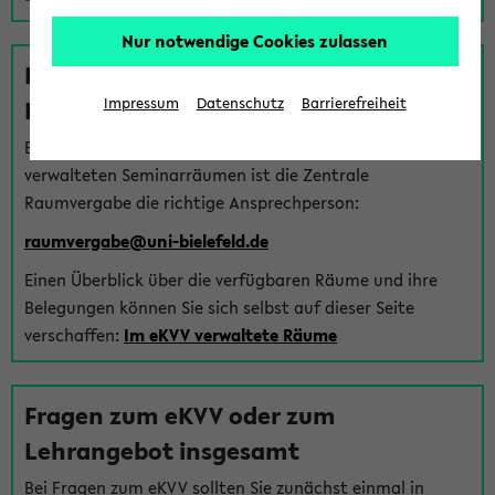
Nur notwendige Cookies zulassen
Fragen zu im eKVV verwalteten
Räumen
Impressum
Datenschutz
Barrierefreiheit
Bei Fragen zur Vergabe von Hörsälen und vom eKVV
verwalteten Seminarräumen ist die Zentrale
Raumvergabe die richtige Ansprechperson:
raumvergabe@uni-bielefeld.de
Einen Überblick über die verfügbaren Räume und ihre
Belegungen können Sie sich selbst auf dieser Seite
verschaffen:
Im eKVV verwaltete Räume
Fragen zum eKVV oder zum
Lehrangebot insgesamt
Bei Fragen zum eKVV sollten Sie zunächst einmal in