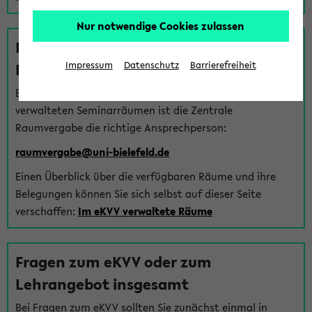
Nur notwendige Cookies zulassen
Fragen zu im eKVV verwalteten
Räumen
Impressum
Datenschutz
Barrierefreiheit
Bei Fragen zur Vergabe von Hörsälen und vom eKVV
verwalteten Seminarräumen ist die Zentrale
Raumvergabe die richtige Ansprechperson:
raumvergabe@uni-bielefeld.de
Einen Überblick über die verfügbaren Räume und ihre
Belegungen können Sie sich selbst auf dieser Seite
verschaffen:
Im eKVV verwaltete Räume
Fragen zum eKVV oder zum
Lehrangebot insgesamt
Bei Fragen zum eKVV sollten Sie zunächst einmal in