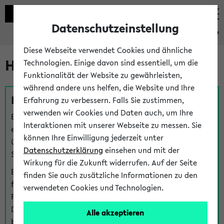
Datenschutzeinstellung
eKVV
Diese Webseite verwendet Cookies und ähnliche
Hilfe & Kontakt
Technologien. Einige davon sind essentiell, um die
Funktionalität der Website zu gewährleisten,
während andere uns helfen, die Website und Ihre
Fragen zu einzelnen Veranstaltungen
Erfahrung zu verbessern. Falls Sie zustimmen,
verwenden wir Cookies und Daten auch, um Ihre
Bei inhaltlichen und organisatorischen Fragen zu
Interaktionen mit unserer Webseite zu messen. Sie
einzelnen Veranstaltungen finden Sie Ansprechpersonen
können Ihre Einwilligung jederzeit unter
über den
Fragen
-Link bei jeder Veranstaltung. Der BIS
Datenschutzerklärung
einsehen und mit der
Support kann hier meist keine direkte Hilfe leisten.
Wirkung für die Zukunft widerrufen. Auf der Seite
Bei Veranstaltungen mit eKVV Teilnahmemanagement
finden Sie auch zusätzliche Informationen zu den
finden Sie eine Auskunft über die Personen, die Ihre
verwendeten Cookies und Technologien.
Platzzuteilung im eKVV eingetragen haben, auf der
Detailseite zum Teilnahmemanagement der
Alle akzeptieren
betreffenden Veranstaltung.