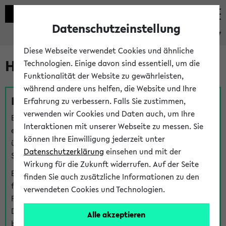
Datenschutzeinstellung
eKVV
Diese Webseite verwendet Cookies und ähnliche
Hilfe & Kontakt
Technologien. Einige davon sind essentiell, um die
Funktionalität der Website zu gewährleisten,
während andere uns helfen, die Website und Ihre
Fragen zu einzelnen Veranstaltungen
Erfahrung zu verbessern. Falls Sie zustimmen,
verwenden wir Cookies und Daten auch, um Ihre
Bei inhaltlichen und organisatorischen Fragen zu
Interaktionen mit unserer Webseite zu messen. Sie
einzelnen Veranstaltungen finden Sie Ansprechpersonen
können Ihre Einwilligung jederzeit unter
über den
Fragen
-Link bei jeder Veranstaltung. Der BIS
Datenschutzerklärung
einsehen und mit der
Support kann hier meist keine direkte Hilfe leisten.
Wirkung für die Zukunft widerrufen. Auf der Seite
Bei Veranstaltungen mit eKVV Teilnahmemanagement
finden Sie auch zusätzliche Informationen zu den
finden Sie eine Auskunft über die Personen, die Ihre
verwendeten Cookies und Technologien.
Platzzuteilung im eKVV eingetragen haben, auf der
Detailseite zum Teilnahmemanagement der
Alle akzeptieren
betreffenden Veranstaltung.