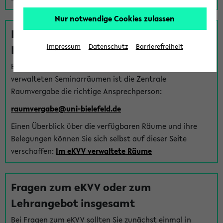
Nur notwendige Cookies zulassen
Fragen zu im eKVV verwalteten
Räumen
Impressum
Datenschutz
Barrierefreiheit
Bei Fragen zur Vergabe von Hörsälen und vom eKVV
verwalteten Seminarräumen ist die Zentrale
Raumvergabe die richtige Ansprechperson:
raumvergabe@uni-bielefeld.de
Einen Überblick über die verfügbaren Räume und ihre
Belegungen können Sie sich selbst auf dieser Seite
verschaffen:
Im eKVV verwaltete Räume
Fragen zum eKVV oder zum
Lehrangebot insgesamt
Bei Fragen zum eKVV sollten Sie zunächst einmal in