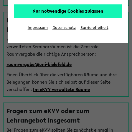
Nur notwendige Cookies zulassen
Fragen zu im eKVV verwalteten
Räumen
Impressum
Datenschutz
Barrierefreiheit
Bei Fragen zur Vergabe von Hörsälen und vom eKVV
verwalteten Seminarräumen ist die Zentrale
Raumvergabe die richtige Ansprechperson:
raumvergabe@uni-bielefeld.de
Einen Überblick über die verfügbaren Räume und ihre
Belegungen können Sie sich selbst auf dieser Seite
verschaffen:
Im eKVV verwaltete Räume
Fragen zum eKVV oder zum
Lehrangebot insgesamt
Bei Fragen zum eKVV sollten Sie zunächst einmal in