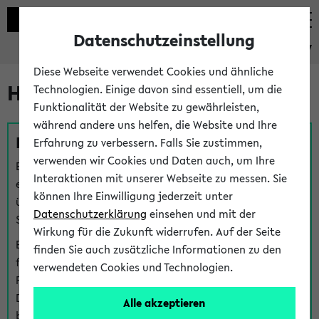
Datenschutzeinstellung
eKVV
Diese Webseite verwendet Cookies und ähnliche
Hilfe & Kontakt
Technologien. Einige davon sind essentiell, um die
Funktionalität der Website zu gewährleisten,
während andere uns helfen, die Website und Ihre
Fragen zu einzelnen Veranstaltungen
Erfahrung zu verbessern. Falls Sie zustimmen,
verwenden wir Cookies und Daten auch, um Ihre
Bei inhaltlichen und organisatorischen Fragen zu
Interaktionen mit unserer Webseite zu messen. Sie
einzelnen Veranstaltungen finden Sie Ansprechpersonen
können Ihre Einwilligung jederzeit unter
über den
Fragen
-Link bei jeder Veranstaltung. Der BIS
Datenschutzerklärung
einsehen und mit der
Support kann hier meist keine direkte Hilfe leisten.
Wirkung für die Zukunft widerrufen. Auf der Seite
Bei Veranstaltungen mit eKVV Teilnahmemanagement
finden Sie auch zusätzliche Informationen zu den
finden Sie eine Auskunft über die Personen, die Ihre
verwendeten Cookies und Technologien.
Platzzuteilung im eKVV eingetragen haben, auf der
Detailseite zum Teilnahmemanagement der
Alle akzeptieren
betreffenden Veranstaltung.