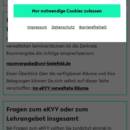
Nur notwendige Cookies zulassen
Fragen zu im eKVV verwalteten
Räumen
Impressum
Datenschutz
Barrierefreiheit
Bei Fragen zur Vergabe von Hörsälen und vom eKVV
verwalteten Seminarräumen ist die Zentrale
Raumvergabe die richtige Ansprechperson:
raumvergabe@uni-bielefeld.de
Einen Überblick über die verfügbaren Räume und ihre
Belegungen können Sie sich selbst auf dieser Seite
verschaffen:
Im eKVV verwaltete Räume
Fragen zum eKVV oder zum
Lehrangebot insgesamt
Bei Fragen zum eKVV sollten Sie zunächst einmal in