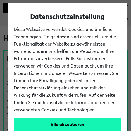
Datenschutzeinstellung
eKVV
Diese Webseite verwendet Cookies und ähnliche
Hilfe & Kontakt
Technologien. Einige davon sind essentiell, um die
Funktionalität der Website zu gewährleisten,
während andere uns helfen, die Website und Ihre
Fragen zu einzelnen Veranstaltungen
Erfahrung zu verbessern. Falls Sie zustimmen,
verwenden wir Cookies und Daten auch, um Ihre
Bei inhaltlichen und organisatorischen Fragen zu
Interaktionen mit unserer Webseite zu messen. Sie
einzelnen Veranstaltungen finden Sie Ansprechpersonen
können Ihre Einwilligung jederzeit unter
über den
Fragen
-Link bei jeder Veranstaltung. Der BIS
Datenschutzerklärung
einsehen und mit der
Support kann hier meist keine direkte Hilfe leisten.
Wirkung für die Zukunft widerrufen. Auf der Seite
Bei Veranstaltungen mit eKVV Teilnahmemanagement
finden Sie auch zusätzliche Informationen zu den
finden Sie eine Auskunft über die Personen, die Ihre
verwendeten Cookies und Technologien.
Platzzuteilung im eKVV eingetragen haben, auf der
Detailseite zum Teilnahmemanagement der
Alle akzeptieren
betreffenden Veranstaltung.