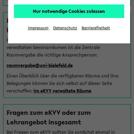
Nur notwendige Cookies zulassen
Fragen zu im eKVV verwalteten
Räumen
Impressum
Datenschutz
Barrierefreiheit
Bei Fragen zur Vergabe von Hörsälen und vom eKVV
verwalteten Seminarräumen ist die Zentrale
Raumvergabe die richtige Ansprechperson:
raumvergabe@uni-bielefeld.de
Einen Überblick über die verfügbaren Räume und ihre
Belegungen können Sie sich selbst auf dieser Seite
verschaffen:
Im eKVV verwaltete Räume
Fragen zum eKVV oder zum
Lehrangebot insgesamt
Bei Fragen zum eKVV sollten Sie zunächst einmal in