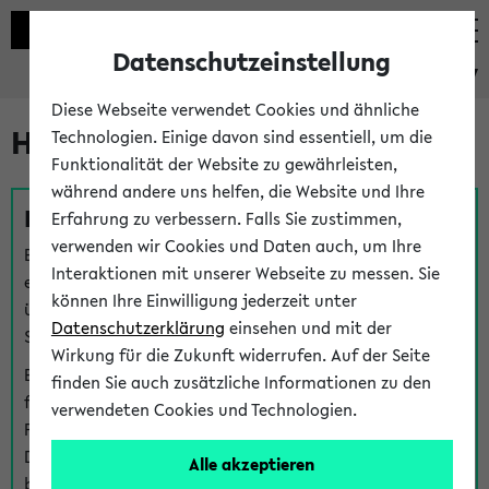
Datenschutzeinstellung
eKVV
Diese Webseite verwendet Cookies und ähnliche
Hilfe & Kontakt
Technologien. Einige davon sind essentiell, um die
Funktionalität der Website zu gewährleisten,
während andere uns helfen, die Website und Ihre
Fragen zu einzelnen Veranstaltungen
Erfahrung zu verbessern. Falls Sie zustimmen,
verwenden wir Cookies und Daten auch, um Ihre
Bei inhaltlichen und organisatorischen Fragen zu
Interaktionen mit unserer Webseite zu messen. Sie
einzelnen Veranstaltungen finden Sie Ansprechpersonen
können Ihre Einwilligung jederzeit unter
über den
Fragen
-Link bei jeder Veranstaltung. Der BIS
Datenschutzerklärung
einsehen und mit der
Support kann hier meist keine direkte Hilfe leisten.
Wirkung für die Zukunft widerrufen. Auf der Seite
Bei Veranstaltungen mit eKVV Teilnahmemanagement
finden Sie auch zusätzliche Informationen zu den
finden Sie eine Auskunft über die Personen, die Ihre
verwendeten Cookies und Technologien.
Platzzuteilung im eKVV eingetragen haben, auf der
Detailseite zum Teilnahmemanagement der
Alle akzeptieren
betreffenden Veranstaltung.